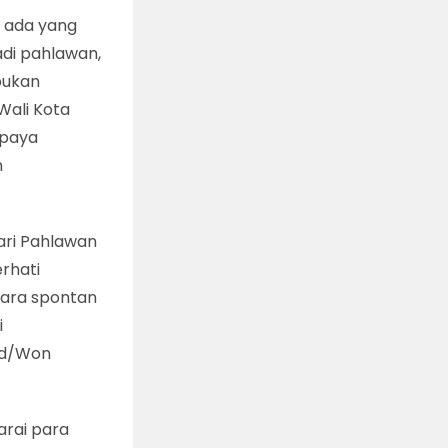
k ada yang
adi pahlawan,
bukan
Wali Kota
upaya
m
ari Pahlawan
erhati
cara spontan
i
.id/Won
arai para