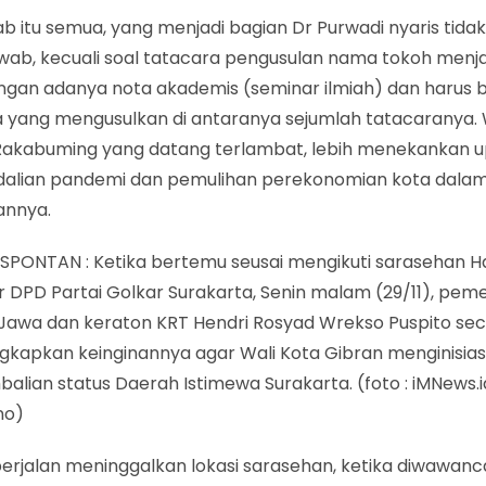
 itu semua, yang menjadi bagian Dr Purwadi nyaris tida
awab, kecuali soal tatacara pengusulan nama tokoh menj
engan adanya nota akademis (seminar ilmiah) dan harus 
a yang mengusulkan di antaranya sejumlah tatacaranya. 
Rakabuming yang datang terlambat, lebih menekankan 
alian pandemi dan pemulihan perekonomian kota dala
annya.
SPONTAN : Ketika bertemu seusai mengikuti sarasehan H
r DPD Partai Golkar Surakarta, Senin malam (29/11), pem
Jawa dan keraton KRT Hendri Rosyad Wrekso Puspito se
kapkan keinginannya agar Wali Kota Gibran menginisias
alian status Daerah Istimewa Surakarta. (foto : iMNews
no)
erjalan meninggalkan lokasi sarasehan, ketika diwawanc