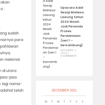
 akan
Upacara Adat
o :
Sesaji Mahesa
Lawung tahun
2024 Masih
A
Jadi Penanda
Proses
yang sudah
Perdamaian
enarnya para
(seri 1 –
bersambung)
, pahlawan
NOVEMBER 2,
ulnya,
2024
/
0 COMMENTS
n nasional.
 di utara
 jasa-jasa
k lagi nama-
padahal telah
DECEMBER 2021
M
T
W
T
F
S
S