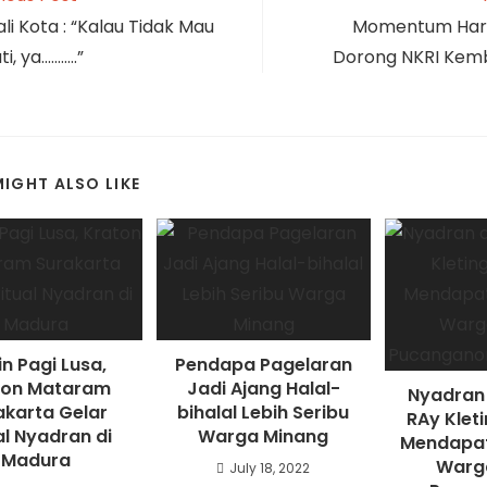
li Kota : “Kalau Tidak Mau
Momentum Hari 
i, ya………..”
Dorong NKRI Kembal
IGHT ALSO LIKE
in Pagi Lusa,
Pendapa Pagelaran
ton Mataram
Jadi Ajang Halal-
Nyadran
akarta Gelar
bihalal Lebih Seribu
RAy Kleti
al Nyadran di
Warga Minang
Mendapat
Madura
Warg
July 18, 2022