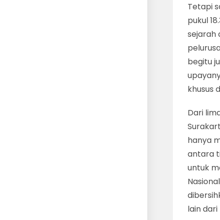
Tetapi 
pukul 18
sejarah
pelurus
begitu j
upayanya
khusus 
Dari li
Surakar
hanya mu
antara t
untuk m
Nasional
dibersi
lain dar