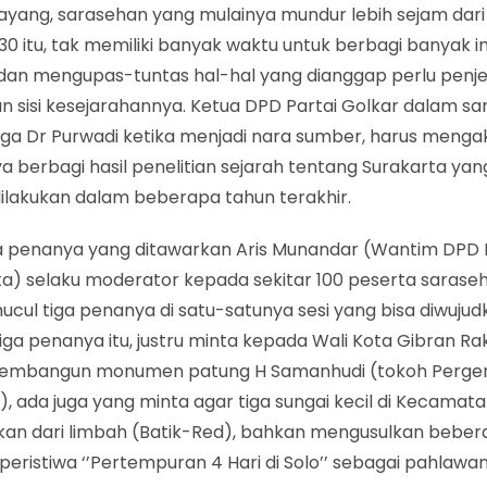
sayang, sarasehan yang mulainya mundur lebih sejam dar
.30 itu, tak memiliki banyak waktu untuk berbagi banyak i
 dan mengupas-tuntas hal-hal yang dianggap perlu penj
an sisi kesejarahannya. Ketua DPD Partai Golkar dalam s
uga Dr Purwadi ketika menjadi nara sumber, harus mengak
 berbagi hasil penelitian sejarah tentang Surakarta yan
dilakukan dalam beberapa tahun terakhir.
ma penanya yang ditawarkan Aris Munandar (Wantim DPD 
ta) selaku moderator kepada sekitar 100 peserta saraseh
cul tiga penanya di satu-satunya sesi yang bisa diwujudk
iga penanya itu, justru minta kepada Wali Kota Gibran R
embangun monumen patung H Samanhudi (tokoh Perge
), ada juga yang minta agar tiga sungai kecil di Kecama
hkan dari limbah (Batik-Red), bahkan mengusulkan bebe
i peristiwa ‘’Pertempuran 4 Hari di Solo’’ sebagai pahlawan