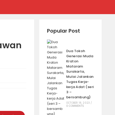
Popular Post
lawan
Dua Tokoh
Generasi Muda
Kraton
Mataram
Surakarta,
Mulai Jalankan
Tugas Kerja-
kerja Adat (seri
3 –
bersambung)
OCTOBER 18, 2023
/
0 COMMENTS