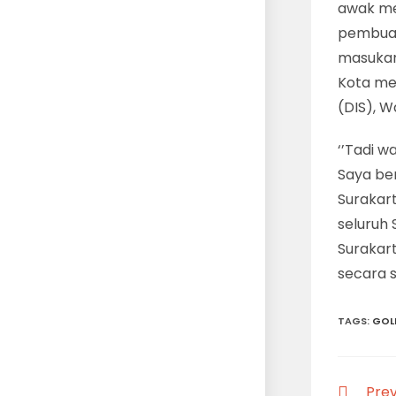
awak med
pembuat
masukan
Kota men
(DIS), Wa
‘’Tadi w
Saya be
Surakart
seluruh
Surakar
secara 
TAGS
:
GOL
Read
Prev