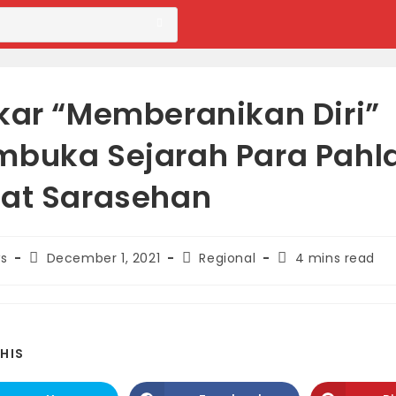
kar “Memberanikan Diri”
buka Sejarah Para Pah
at Sarasehan
Post
Post
Reading
s
December 1, 2021
Regional
4 mins read
published:
category:
time:
SHARE
HIS
THIS