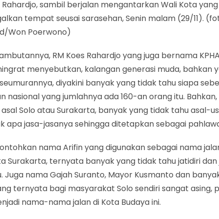
 Rahardjo, sambil berjalan mengantarkan Wali Kota yang
lkan tempat seusai sarasehan, Senin malam (29/11). (fot
id/Won Poerwono)
ambutannya, RM Koes Rahardjo yang juga bernama KPH
ningrat menyebutkan, kalangan generasi muda, bahkan 
seumurannya, diyakini banyak yang tidak tahu siapa seb
n nasional yang jumlahnya ada 160-an orang itu. Bahkan
 asal Solo atau Surakarta, banyak yang tidak tahu asal-us
k apa jasa-jasanya sehingga ditetapkan sebagai pahlawa
ontohkan nama Arifin yang digunakan sebagai nama jalan
ta Surakarta, ternyata banyak yang tidak tahu jatidiri dan
tu. Juga nama Gajah Suranto, Mayor Kusmanto dan banya
g ternyata bagi masyarakat Solo sendiri sangat asing, 
njadi nama-nama jalan di Kota Budaya ini.