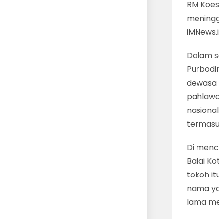
RM Koes
meningga
iMNews.
Dalam s
Purbodi
dewasa 
pahlawa
nasional
termasu
Di menc
Balai Ko
tokoh i
nama yan
lama me