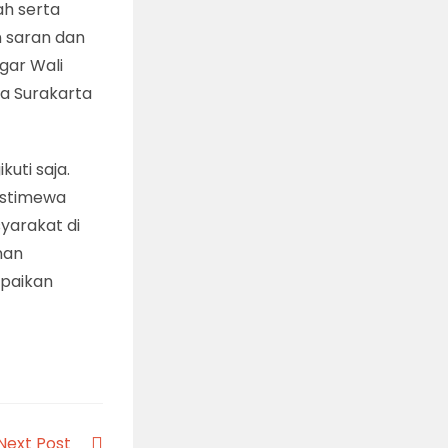
ah serta
 saran dan
gar Wali
wa Surakarta
kuti saja.
Istimewa
syarakat di
nan
mpaikan
Next Post