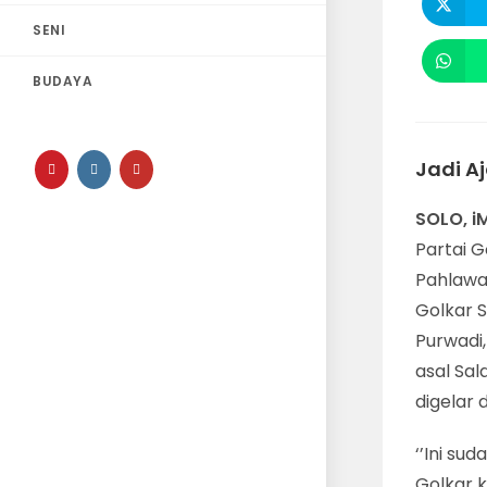
SENI
BUDAYA
Jadi A
SOLO, i
Partai 
Pahlawa
Golkar S
Purwadi
asal Sal
digelar 
‘’Ini su
Golkar k