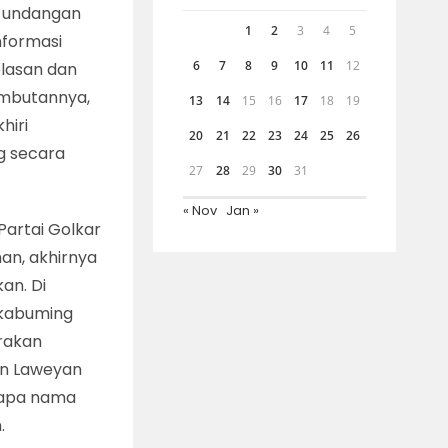
i undangan
1
2
3
4
5
nformasi
6
7
8
9
10
11
12
elasan dan
ambutannya,
13
14
15
16
17
18
19
hiri
20
21
22
23
24
25
26
g secara
27
28
29
30
31
« Nov
Jan »
Partai Golkar
an, akhirnya
an. Di
akabuming
rakan
tan Laweyan
rapa nama
.