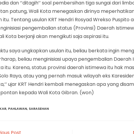
ia dan ‘’ditagih’’ soal pembersihan tiga sungai dari limb
an patung, Wali Kota menegaskan dirinya meperhatikan
 itu. Tentang usulan KRT Hendri Rosyad Wrekso Puspito a
ginisiasi pengembalian status (Provinsi) Daerah Istime
li Kota berjanji akan mengikuti saja aspirasi itu.
aktu saya ungkapkan usulan itu, beliau berkata ingin mengi
rharap, beliau menginisiasi upaya pengembalian Daerah 
a itu. Karena, status provinsi daerah istimewa itu hak ma
 Solo Raya, atau yang pernah masuk wilayah eks Kareside
ta,’’ ujar KRT Hendri kembali menegaskan apa yang disa
spontan kepada Wali Kota Gibran. (won)
KAR
,
PAHLAWAN
,
SARASEHAN
ious Post