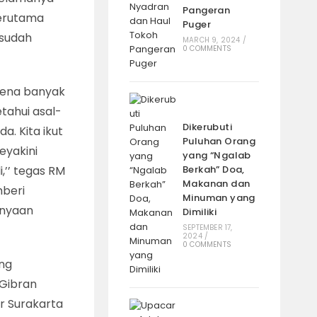
Pangeran
Terutama
Puger
 sudah
MARCH 9, 2024
/
0 COMMENTS
karena banyak
tahui asal-
Dikerubuti
. Kita ikut
Puluhan Orang
eyakini
yang “Ngalab
,’’ tegas RM
Berkah” Doa,
Makanan dan
mberi
Minuman yang
anyaan
Dimiliki
SEPTEMBER 17,
2024
/
0 COMMENTS
ang
 Gibran
r Surakarta