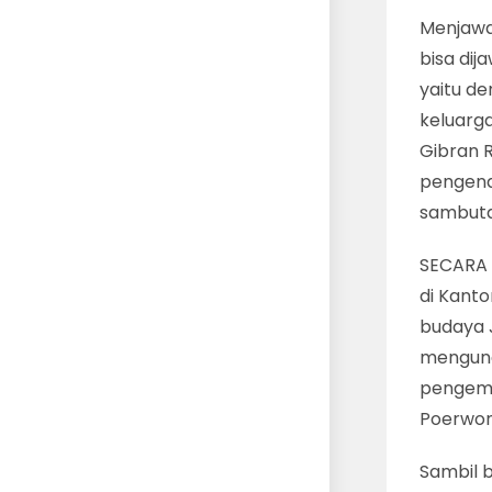
Menjawab
bisa dij
yaitu d
keluarg
Gibran 
pengend
sambut
SECARA 
di Kanto
budaya 
mengung
pengemb
Poerwo
Sambil b