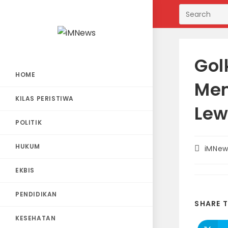
Skip
to
content
Gol
HOME
Mem
KILAS PERISTIWA
Lew
POLITIK
HUKUM
Post
iMNew
author:
EKBIS
PENDIDIKAN
SHARE T
KESEHATAN