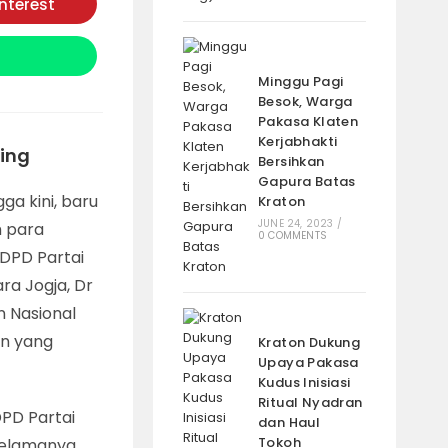
interest
Opens
in
a
new
window
Minggu Pagi
Besok, Warga
Pakasa Klaten
Kerjabhakti
ming
Bersihkan
Gapura Batas
ga kini, baru
Kraton
JUNE 24, 2023
/
h para
0 COMMENTS
 DPD Partai
ra Jogja, Dr
n Nasional
an yang
Kraton Dukung
Upaya Pakasa
Kudus Inisiasi
Ritual Nyadran
DPD Partai
dan Haul
Tokoh
 selamanya