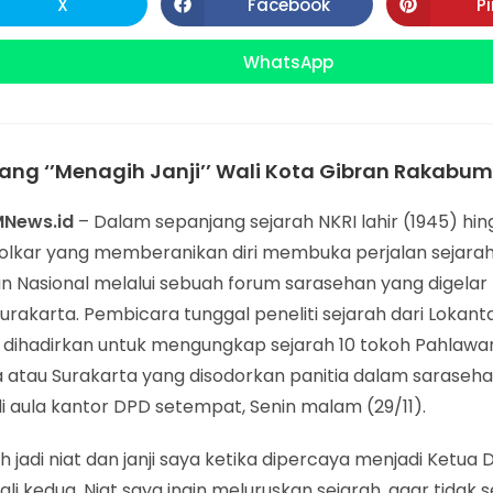
X
Facebook
P
Opens
Opens
in
in
CONTENT
a
a
new
new
WhatsApp
Opens
window
window
in
a
new
window
jang ‘’Menagih Janji’’ Wali Kota Gibran Rakabu
MNews.id
– Dalam sepanjang sejarah NKRI lahir (1945) hing
Golkar yang memberanikan diri membuka perjalan sejara
n Nasional melalui sebuah forum sarasehan yang digelar
urakarta. Pembicara tunggal peneliti sejarah dari Lokanta
, dihadirkan untuk mengungkap sejarah 10 tokoh Pahlawa
a atau Surakarta yang disodorkan panitia dalam saraseh
di aula kantor DPD setempat, Senin malam (29/11).
dah jadi niat dan janji saya ketika dipercaya menjadi Ketua 
ali kedua. Niat saya ingin meluruskan sejarah, agar tidak