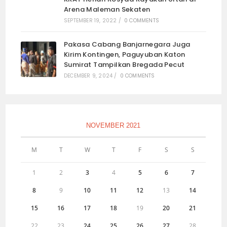
Arena Maleman Sekaten
SEPTEMBER 19, 2022
/
0 COMMENTS
Pakasa Cabang Banjarnegara Juga
Kirim Kontingen, Paguyuban Katon
Sumirat Tampilkan Bregada Pecut
DECEMBER 9, 2024
/
0 COMMENTS
NOVEMBER 2021
M
T
W
T
F
S
S
1
2
3
4
5
6
7
8
9
10
11
12
13
14
15
16
17
18
19
20
21
22
23
24
25
26
27
28