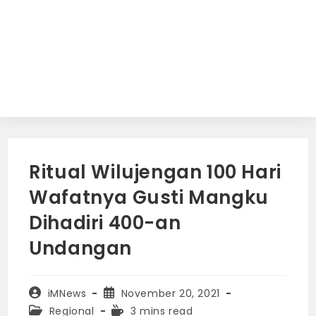
Ritual Wilujengan 100 Hari
Wafatnya Gusti Mangku
Dihadiri 400-an
Undangan
Post
Post
iMNews
November 20, 2021
author:
published:
Post
Reading
Regional
3 mins read