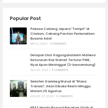
Popular Post
Pakasa Cabang Jepara “Tampil” di
Cirebon, Cabang Pacitan Perkenalkan
Busana Adat
MAY 6, 2025
/
0 COMMENTS
Delapan Ekor Kagungandalem Mahesa
Keturunan Kiai Slamet Tertular PMK,
Nyai Apon Meninggal (3-bersambung)
JULY 25, 2022
/
0 COMMENTS
Sekaten Garebeg Mulud di “Masa
Transisi”, Akan Dibuka Resmi Minggu
Malam 25 Agustus
AUGUST 20, 2024
/
0 COMMENTS
KRAT Hendri Rosyad Rayakan Ultah di