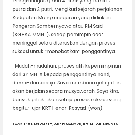
Mangkunagoro) dan 4 anak yang terdiri 2
putra dan 2 putri. Mengikuti sejarah perjalanan
Kadipaten Mangkunegaran yang didirikan
Pangeran Sambernyawa atau RM Said
(KGPAA MMN I), setiap pemimpin adat
meninggal selalu diteruskan dengan proses
suksesi untuk ‘’menobatkan’’ penggantinya.
‘’Mudah-mudahan, proses alih kepemimpinan
dari SP MN IX kepada penggantinya nanti,
damai-damai saja. Saya membaca gelagat, ini
akan berjalan secara musyawarah. Saya kira,
banyak pihak akan setuju proses suksesi yang
begitu,’’ ujar KRT Hendri Rosyad. (won)
TAGS
:
100 HARI WAFAT
,
GUSTI MANGKU
,
RITUAL WILUJENGAN