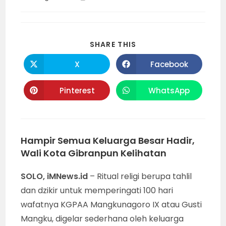
category:
time:
SHARE
SHARE THIS
THIS
CONTENT
X
Facebook
Opens
Opens
in
in
a
a
new
new
Pinterest
WhatsApp
Opens
Opens
window
window
in
in
a
a
new
new
window
window
Hampir Semua Keluarga Besar Hadir,
Wali Kota Gibranpun Kelihatan
SOLO, iMNews.id
– Ritual religi berupa tahlil
dan dzikir untuk memperingati 100 hari
wafatnya KGPAA Mangkunagoro IX atau Gusti
Mangku, digelar sederhana oleh keluarga