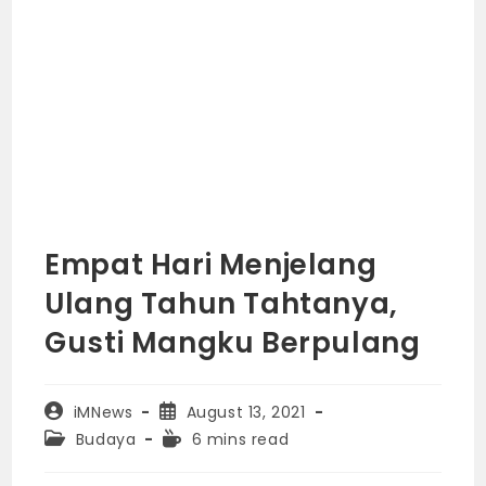
Empat Hari Menjelang
Ulang Tahun Tahtanya,
Gusti Mangku Berpulang
Post
Post
iMNews
August 13, 2021
author:
published:
Post
Reading
Budaya
6 mins read
category:
time: