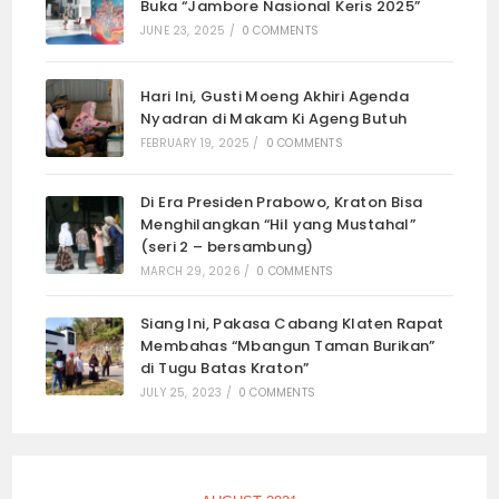
Buka “Jambore Nasional Keris 2025”
JUNE 23, 2025
/
0 COMMENTS
Hari Ini, Gusti Moeng Akhiri Agenda
Nyadran di Makam Ki Ageng Butuh
FEBRUARY 19, 2025
/
0 COMMENTS
Di Era Presiden Prabowo, Kraton Bisa
Menghilangkan “Hil yang Mustahal”
(seri 2 – bersambung)
MARCH 29, 2026
/
0 COMMENTS
Siang Ini, Pakasa Cabang Klaten Rapat
Membahas “Mbangun Taman Burikan”
di Tugu Batas Kraton”
JULY 25, 2023
/
0 COMMENTS