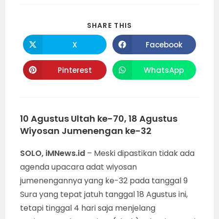
SHARE
SHARE THIS
THIS
CONTENT
X
Facebook
Opens
Opens
in
in
a
a
new
new
Pinterest
WhatsApp
Opens
Opens
window
window
in
in
a
a
new
new
window
window
10 Agustus Ultah ke-70, 18 Agustus
Wiyosan Jumenengan ke-32
SOLO, iMNews.id
– Meski dipastikan tidak ada
agenda upacara adat wiyosan
jumenengannya yang ke-32 pada tanggal 9
Sura yang tepat jatuh tanggal 18 Agustus ini,
tetapi tinggal 4 hari saja menjelang