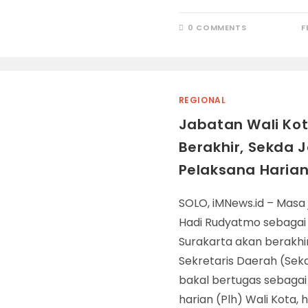
0 COMMENTS
F
REGIONAL
Jabatan Wali Ko
Berakhir, Sekda J
Pelaksana Haria
SOLO, iMNews.id – Masa
Hadi Rudyatmo sebagai 
Surakarta akan berakhir
Sekretaris Daerah (Sek
bakal bertugas sebagai
harian (Plh) Wali Kota, 