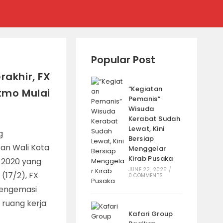
Popular Post
akhir, FX
“Kegiatan
tmo Mulai
Pemanis”
Wisuda
Kerabat Sudah
Lewat, Kini
g
Bersiap
an Wali Kota
Menggelar
Kirab Pusaka
-2020 yang
JUNE 22, 2025
/
17/2), FX
0 COMMENTS
mengemasi
ruang kerja
Kafari Group