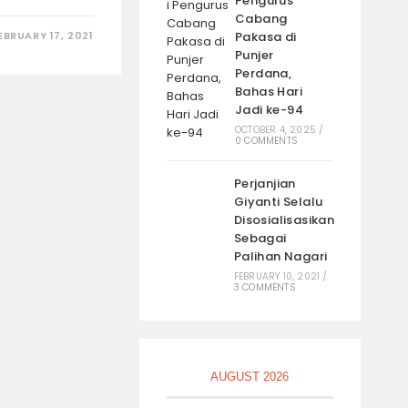
Pengurus
Cabang
EBRUARY 17, 2021
Pakasa di
Punjer
Perdana,
Bahas Hari
Jadi ke-94
OCTOBER 4, 2025
/
0 COMMENTS
Perjanjian
Giyanti Selalu
Disosialisasikan
Sebagai
Palihan Nagari
FEBRUARY 10, 2021
/
3 COMMENTS
AUGUST 2026