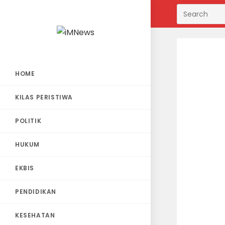
Skip
to
content
HOME
KILAS PERISTIWA
POLITIK
HUKUM
EKBIS
PENDIDIKAN
KESEHATAN