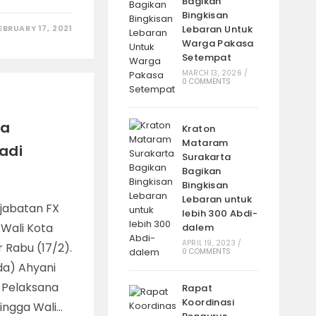
Bagikan
Bingkisan
EBRUARY 17, 2021
Lebaran Untuk
Warga Pakasa
Setempat
MARCH 13, 2026
/
0 COMMENTS
ta
Kraton
Mataram
adi
Surakarta
n
Bagikan
Bingkisan
Lebaran untuk
 jabatan FX
lebih 300 Abdi-
Wali Kota
dalem
APRIL 19, 2023
/
 Rabu (17/2).
0 COMMENTS
da) Ahyani
 Pelaksana
Rapat
Koordinasi
hingga Wali…