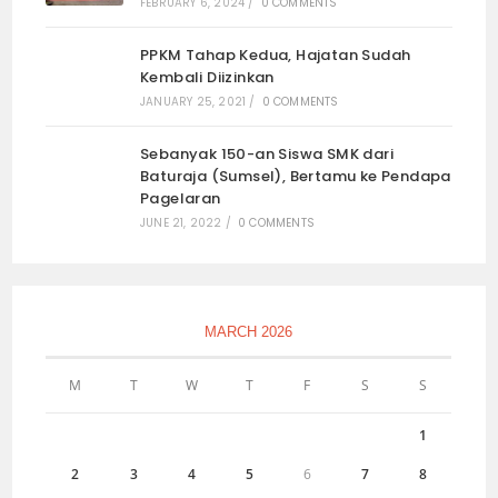
FEBRUARY 6, 2024
/
0 COMMENTS
PPKM Tahap Kedua, Hajatan Sudah
Kembali Diizinkan
JANUARY 25, 2021
/
0 COMMENTS
Sebanyak 150-an Siswa SMK dari
Baturaja (Sumsel), Bertamu ke Pendapa
Pagelaran
JUNE 21, 2022
/
0 COMMENTS
MARCH 2026
M
T
W
T
F
S
S
1
2
3
4
5
6
7
8