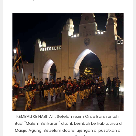
category:
time:
KEMBALI KE HABITAT : Setelah rezim Orde Baru runtuh,
ritual "Malem Selikuran" ditarik kembali ke habitatnya di
Masjid Agung. Sebelum doa wilujengan di pusatkan di