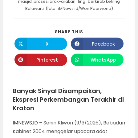
masjid, prosesi arak-arakan "ting" berkirab keliling
Baluwarti. (foto : iMNews.id/Won Poerwono)
SHARE
SHARE THIS
THIS
CONTENT
X
Facebook
Opens
Opens
in
in
a
a
new
new
Pinterest
WhatsApp
Opens
Opens
window
window
in
in
a
a
new
new
window
window
Banyak Sinyal Disampaikan,
Ekspresi Perkembangan Terakhir di
Kraton
IMNEWS.ID
– Senin Kliwon (9/3/2026), Bebadan
Kabinet 2004 menggelar upacara adat