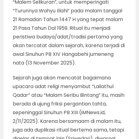
“Malem Selikuran”, untuk memperingati
“Turunnya Wahyu Illahi” pada malam tanggal
21 Ramadan Tahun 1447 H yang tepat malam
21 Pasa Tahun Dal 1959. Ritual itu menjadi
peristiwa budaya/adat/tradisi pertama yang
akan tercatat dalam sejarah, karena terjadi di
awal Sinuhun PB XIV Hangabehi jumeneng
nata (13 November 2025).
Sejarah juga akan mencatat bagaimana
upacara adat religi menyambut “Lailathul
Qadar” atau “Malam Seribu Bintang” itu, masih
berada di ujung friksi pergantian tahta,
sepeninggal Sinuhun PB XIII (iMNews.id,
2/11/2025). Karena bersamaam di malam itu,
juga ada duplikasi ritual bertema sama, tetapi
digelar di tempat lain (Sriwedari), diwarnai