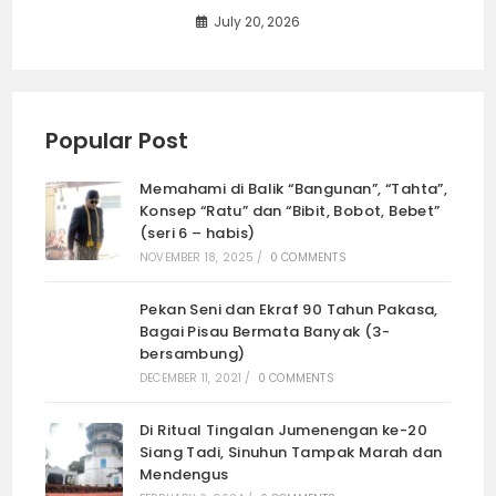
July 20, 2026
Popular Post
Memahami di Balik “Bangunan”, “Tahta”,
Konsep “Ratu” dan “Bibit, Bobot, Bebet”
(seri 6 – habis)
NOVEMBER 18, 2025
/
0 COMMENTS
Pekan Seni dan Ekraf 90 Tahun Pakasa,
Bagai Pisau Bermata Banyak (3-
bersambung)
DECEMBER 11, 2021
/
0 COMMENTS
Di Ritual Tingalan Jumenengan ke-20
Siang Tadi, Sinuhun Tampak Marah dan
Mendengus