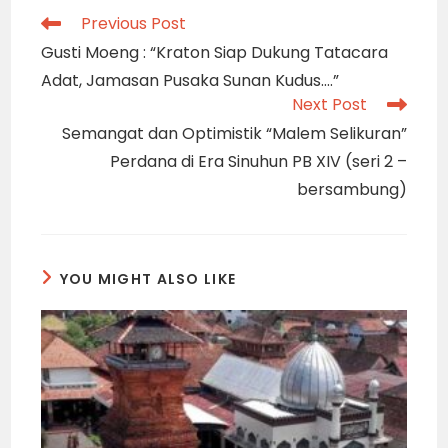
Read
Previous Post
more
Gusti Moeng : “Kraton Siap Dukung Tatacara
articles
Adat, Jamasan Pusaka Sunan Kudus….”
Next Post
Semangat dan Optimistik “Malem Selikuran”
Perdana di Era Sinuhun PB XIV (seri 2 –
bersambung)
YOU MIGHT ALSO LIKE