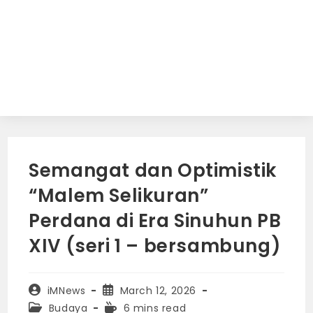
Semangat dan Optimistik
“Malem Selikuran”
Perdana di Era Sinuhun PB
XIV (seri 1 – bersambung)
Post
Post
iMNews
March 12, 2026
author:
published:
Post
Reading
Budaya
6 mins read