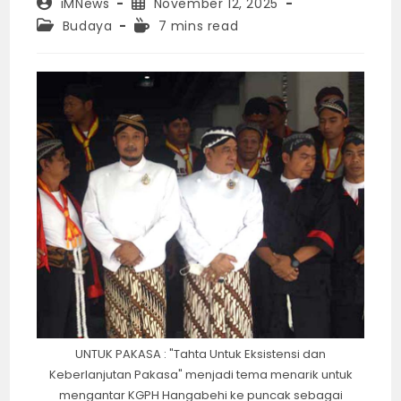
Post
Post
iMNews
November 12, 2025
author:
published:
Post
Reading
Budaya
7 mins read
category:
time:
UNTUK PAKASA : "Tahta Untuk Eksistensi dan
Keberlanjutan Pakasa" menjadi tema menarik untuk
mengantar KGPH Hangabehi ke puncak sebagai