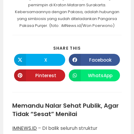
pemimpin di Kraton Mataram Surakarta.
Kebersamaannya dengan Pakasa, adalah hubungan
yang simbiosis yang sudah diteladankan Pangarsa
Pakasa Punjer. (foto : iMNews.id/Won Poerwono)
SHARE
SHARE THIS
THIS
CONTENT
X
Facebook
Opens
Opens
in
in
a
a
new
new
Pinterest
WhatsApp
Opens
Opens
window
window
in
in
a
a
new
new
window
window
Memandu Nalar Sehat Publik, Agar
Tidak “Sesat” Menilai
IMNEWS.ID
– DI balik seluruh struktur