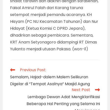
shalat tarawih dan diakhiri dengan sarasehan,
Faisal Amirul Falah dari Karang taruna
setempat menjadi pemandu acaranya. KH
Hisyam (PC NU Kecamatan Tahunan) dan Nur
Hidayat (Ketua Komisi C DPRD Jepara),
dihadirkan sebagai pembicara. Sementara,
KRT Anam Setyonagoro didampingi RT Dimas
Yulianto menjadi utusan Pakasa. (won-i1)
Read
Previous Post
more
Semalam, Hajad-dalem Malem Selikuran
articles
Digelar di “Tempat Asalnya” Masjid Agung
Next Post
Lembaga Dewan Adat Mengklarifikasi
Beberapa Hal Penting yang Selama Ini