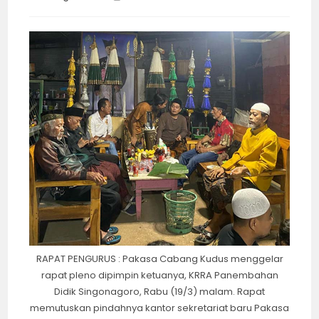
category:
time:
RAPAT PENGURUS : Pakasa Cabang Kudus menggelar
rapat pleno dipimpin ketuanya, KRRA Panembahan
Didik Singonagoro, Rabu (19/3) malam. Rapat
memutuskan pindahnya kantor sekretariat baru Pakasa