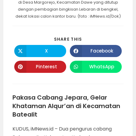
di Desa Margorejo, Kecamatan Dawe yang ditutup
dengan pembagian bingkisan Lebaran di bengkel,
dekat lokasi calon kantor baru. (foto : iMNews.id/Dok)
SHARE
SHARE THIS
THIS
CONTENT
X
Facebook
Opens
Opens
in
in
a
a
new
new
Pinterest
WhatsApp
Opens
Opens
window
window
in
in
a
a
new
new
window
window
Pakasa Cabang Jepara, Gelar
Khataman Alqur’an di Kecamatan
Batealit
KUDUS, iMNews.id – Dua pengurus cabang