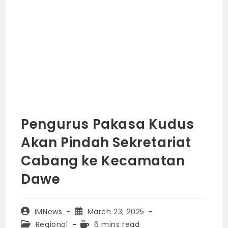
Pengurus Pakasa Kudus
Akan Pindah Sekretariat
Cabang ke Kecamatan
Dawe
Post
Post
iMNews
March 23, 2025
author:
published:
Post
Reading
Regional
6 mins read