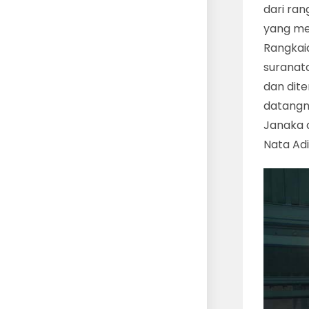
dari ran
yang me
Rangkaia
suranata
dan dite
datangn
Janaka d
Nata Ad