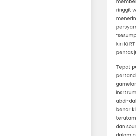
memberi
ringgit
menerim
persyar
“sesump
kiri Ki 
pentas 
Tepat pu
pertand
gamelan 
insrtru
abdi-da
benar kl
terutama
dan soun
dalam pe