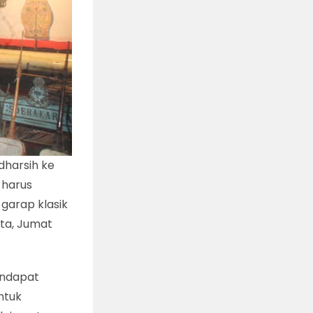
dharsih ke
 harus
garap klasik
ta, Jumat
endapat
ntuk