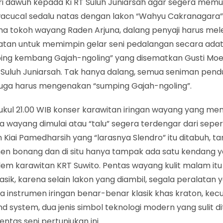
 dawuh kepada Ki RT Suluh Juniarsah agar segera memu
 wacucal sedalu natas dengan lakon “Wahyu Cakranagara”.
a tokoh wayang Raden Arjuna, dalang penyaji harus mel
atan untuk memimpin gelar seni pedalangan secara adat,
ing kembang Gajah-ngoling” yang disematkan Gusti Moen
RT Suluh Juniarsah. Tak hanya dalang, semua seniman pen
juga harus mengenakan “sumping Gajah-ngoling”.
kul 21.00 WIB konser karawitan iringan wayang yang men
a wayang dimulai atau “talu” segera terdengar dari sepe
Kiai Pamedharsih yang “larasnya Slendro” itu ditabuh, t
men bonang dan di situ hanya tampak ada satu kendang y
lem karawitan KRT Suwito. Pentas wayang kulit malam it
asik, karena selain lakon yang diambil, segala peralatan 
 instrumen iringan benar-benar klasik khas kraton, kec
d system, dua jenis simbol teknologi modern yang sulit d
ntas seni pertunjukan ini.