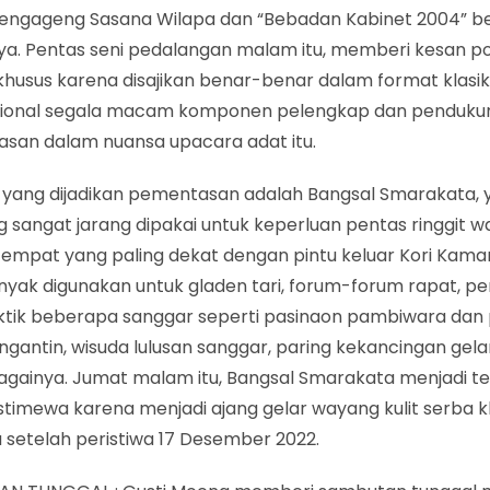
Pengageng Sasana Wilapa dan “Bebadan Kabinet 2004” b
ya. Pentas seni pedalangan malam itu, memberi kesan pos
khusus karena disajikan benar-benar dalam format klasi
ional segala macam komponen pelengkap dan penduku
san dalam nuansa upacara adat itu.
yang dijadikan pementasan adalah Bangsal Smarakata, 
g sangat jarang dipakai untuk keperluan pentas ringgit w
tempat yang paling dekat dengan pintu keluar Kori Kama
anyak digunakan untuk gladen tari, forum-forum rapat, 
ktik beberapa sanggar seperti pasinaon pambiwara dan
gantin, wisuda lulusan sanggar, paring kekancingan gel
againya. Jumat malam itu, Bangsal Smarakata menjadi 
stimewa karena menjadi ajang gelar wayang kulit serba k
 setelah peristiwa 17 Desember 2022.