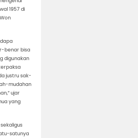
mengenai
al 1957 di
d/Won
ndapa
nar-benar bisa
g digunakan
 terpaksa
a justru sak-
Mudah-mudahan
n,” ujar
mua yang
sekaligus
atu-satunya