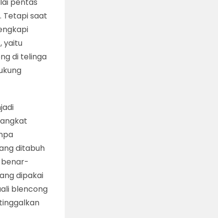
lai pentas
 Tetapi saat
engkapi
 yaitu
g di telinga
dukung
jadi
rangkat
anpa
ang ditabuh
u benar-
yang dipakai
uali blencong
itinggalkan