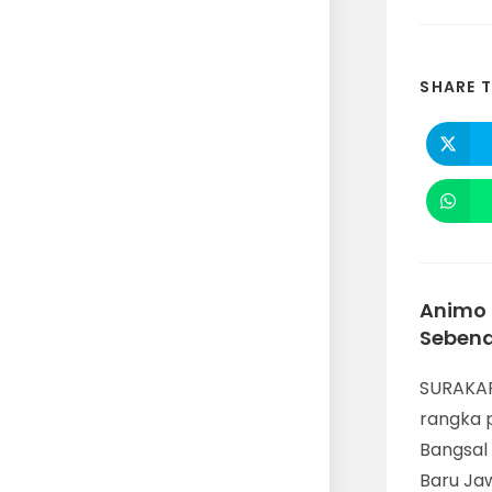
SHARE T
Animo 
Sebena
SURAKAR
rangka p
Bangsal
Baru Ja