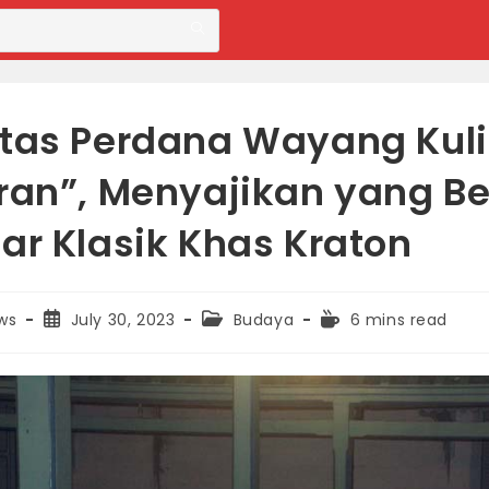
tas Perdana Wayang Kuli
ran”, Menyajikan yang B
ar Klasik Khas Kraton
Post
Post
Reading
ws
July 30, 2023
Budaya
6 mins read
published:
category:
time: