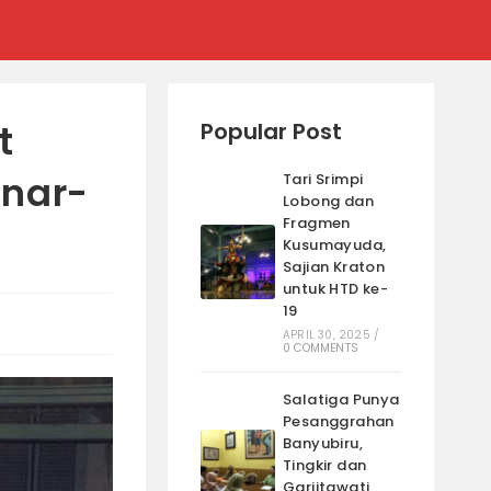
t
Popular Post
enar-
Tari Srimpi
Lobong dan
Fragmen
Kusumayuda,
Sajian Kraton
untuk HTD ke-
19
APRIL 30, 2025
/
0 COMMENTS
Salatiga Punya
Pesanggrahan
Banyubiru,
Tingkir dan
Garjitawati