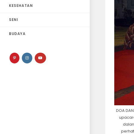
KESEHATAN
SENI
BUDAYA
DOA DAN 
upacara
dalan
perhat