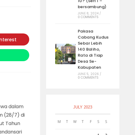
10? (Seri 1 –
bersambung)
JUNE 8, 2024
/
0 COMMENTS
Pakasa
Cabang Kudus
interest
Opens
Sebar Lebih
in
140 Baliho,
a
new
Rata di Tiap
window
Desa Se-
Kabupaten
JUNE 5, 2026
/
0 COMMENTS
urwa dalam
JULY 2023
m (28/7) di
M
T
W
T
F
S
S
ut Tahun
andansari