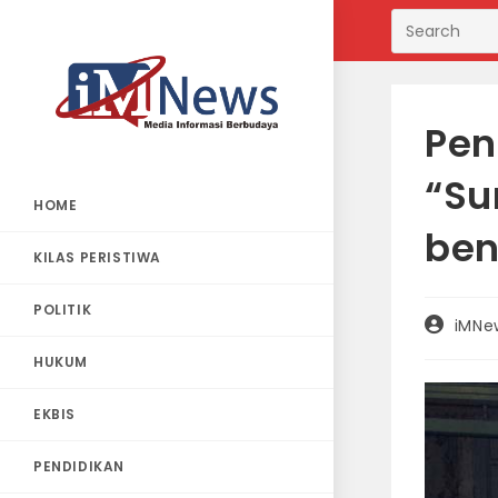
Skip
to
content
Pen
“Su
HOME
ben
KILAS PERISTIWA
POLITIK
Post
iMNe
author:
HUKUM
EKBIS
PENDIDIKAN