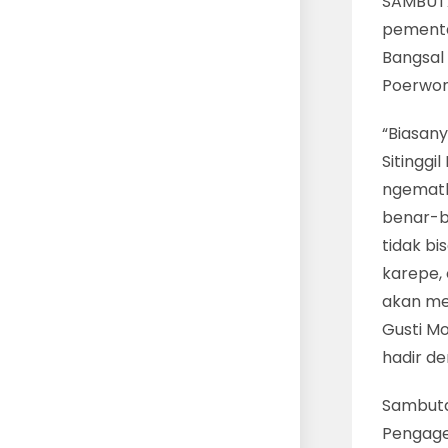
SAMBUTA
pementa
Bangsal
Poerwo
“Biasan
Sitinggi
ngematk
benar-be
tidak bi
karepe, 
akan me
Gusti M
hadir d
Sambuta
Pengage