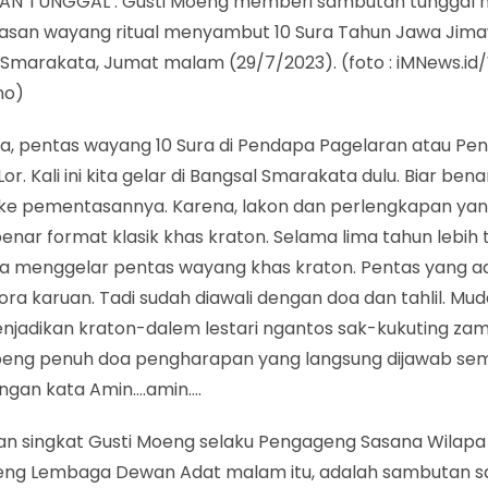
N TUNGGAL : Gusti Moeng memberi sambutan tunggal 
san wayang ritual menyambut 10 Sura Tahun Jawa Jimaw
 Smarakata, Jumat malam (29/7/2023). (foto : iMNews.i
no)
ya, pentas wayang 10 Sura di Pendapa Pagelaran atau Pe
l Lor. Kali ini kita gelar di Bangsal Smarakata dulu. Biar be
e pementasannya. Karena, lakon dan perlengkapan yan
nar format klasik khas kraton. Selama lima tahun lebih
sa menggelar pentas wayang khas kraton. Pentas yang ad
ora karuan. Tadi sudah diawali dengan doa dan tahlil. 
njadikan kraton-dalem lestari ngantos sak-kukuting zama
oeng penuh doa pengharapan yang langsung dijawab se
engan kata Amin….amin….
n singkat Gusti Moeng selaku Pengageng Sasana Wilapa 
ng Lembaga Dewan Adat malam itu, adalah sambutan s