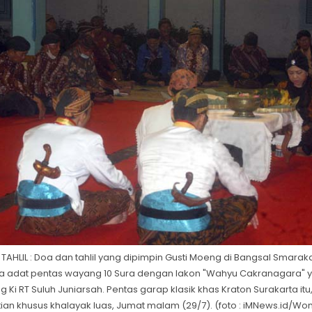
TAHLIL : Doa dan tahlil yang dipimpin Gusti Moeng di Bangsal Smara
 adat pentas wayang 10 Sura dengan lakon "Wahyu Cakranagara" y
g Ki RT Suluh Juniarsah. Pentas garap klasik khas Kraton Surakarta i
ian khusus khalayak luas, Jumat malam (29/7). (foto : iMNews.id/W