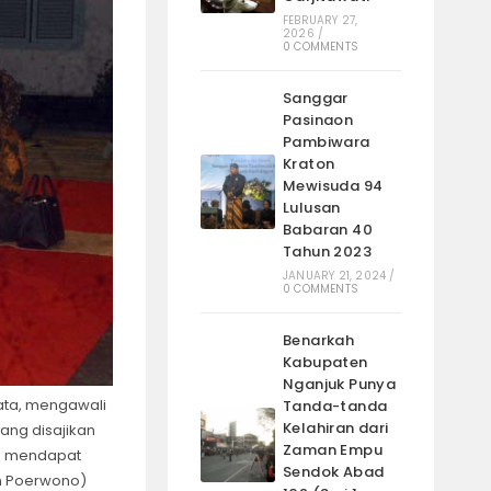
FEBRUARY 27,
2026
/
0 COMMENTS
Sanggar
Pasinaon
Pambiwara
Kraton
Mewisuda 94
Lulusan
Babaran 40
Tahun 2023
JANUARY 21, 2024
/
0 COMMENTS
Benarkah
Kabupaten
Nganjuk Punya
kata, mengawali
Tanda-tanda
Kelahiran dari
ang disajikan
Zaman Empu
tu, mendapat
Sendok Abad
on Poerwono)