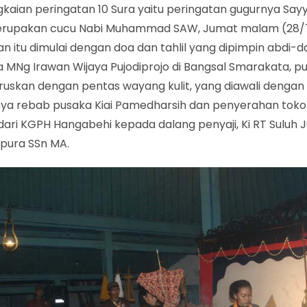
gkaian peringatan 10 Sura yaitu peringatan gugurnya Sayy
rupakan cucu Nabi Muhammad SAW, Jumat malam (28/7)
n itu dimulai dengan doa dan tahlil yang dipimpin abdi-d
 MNg Irawan Wijaya Pujodiprojo di Bangsal Smarakata, puk
ruskan dengan pentas wayang kulit, yang diawali dengan
ya rebab pusaka Kiai Pamedharsih dan penyerahan tok
ari KGPH Hangabehi kepada dalang penyaji, Ki RT Suluh 
ipura SSn MA.