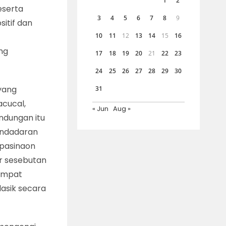
1
2
eserta
3
4
5
6
7
8
9
itif dan
10
11
12
13
14
15
16
k
ng
17
18
19
20
21
22
23
24
25
26
27
28
29
30
yang
31
acucal,
« Jun
Aug »
ndungan itu
pendadaran
 pasinaon
ar sesebutan
tempat
lasik secara