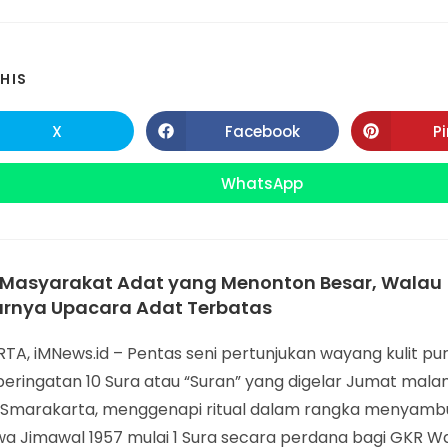
SHARE
HIS
THIS
X
Facebook
P
Opens
Opens
in
in
CONTENT
a
a
new
new
WhatsApp
Opens
window
window
in
a
new
window
Masyarakat Adat yang Menonton Besar, Walau
rnya Upacara Adat Terbatas
TA, iMNews.id – Pentas seni pertunjukan wayang kulit p
eringatan 10 Sura atau “Suran” yang digelar Jumat mala
 Smarakarta, menggenapi ritual dalam rangka menyamb
wa Jimawal 1957 mulai 1 Sura secara perdana bagi GKR W