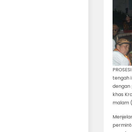
PROSESI
tengah i
dengan 
khas Kr
malam (
Menjela
permint