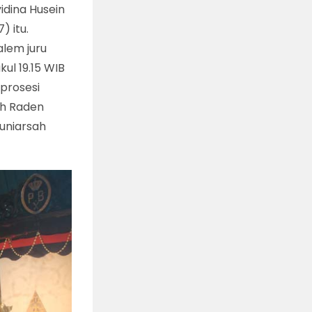
idina Husein
 itu.
alem juru
ul 19.15 WIB
 prosesi
oh Raden
Juniarsah