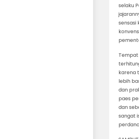
selaku 
jajarann
sensasi 
konvens
pementa
Tempat 
terhitun
karena 
lebih b
dan pra
paes pen
dan seb
sangat i
perdana