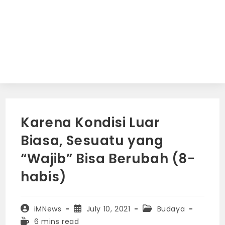
Karena Kondisi Luar
Biasa, Sesuatu yang
“Wajib” Bisa Berubah (8-
habis)
Post
Post
Post
iMNews
July 10, 2021
Budaya
author:
published:
category:
Reading
6 mins read