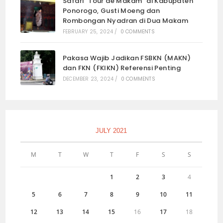
Safari “Tour de Makam” di Kabupaten
Ponorogo, Gusti Moeng dan
Rombongan Nyadran di Dua Makam
FEBRUARY 25, 2024
/
0 COMMENTS
Pakasa Wajib Jadikan FSBKN (MAKN)
dan FKN (FKIKN) Referensi Penting
DECEMBER 23, 2024
/
0 COMMENTS
JULY 2021
M
T
W
T
F
S
S
1
2
3
4
5
6
7
8
9
10
11
12
13
14
15
16
17
18