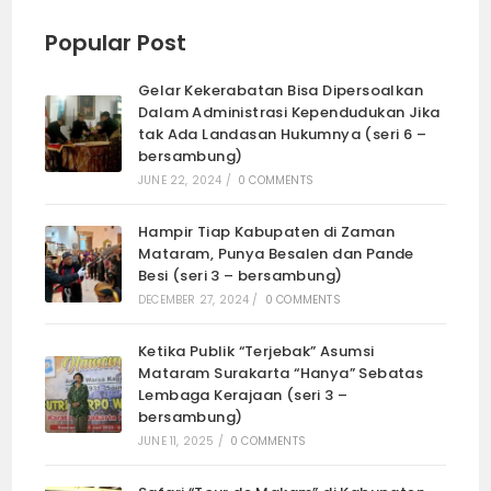
Popular Post
Gelar Kekerabatan Bisa Dipersoalkan
Dalam Administrasi Kependudukan Jika
tak Ada Landasan Hukumnya (seri 6 –
bersambung)
JUNE 22, 2024
/
0 COMMENTS
Hampir Tiap Kabupaten di Zaman
Mataram, Punya Besalen dan Pande
Besi (seri 3 – bersambung)
DECEMBER 27, 2024
/
0 COMMENTS
Ketika Publik “Terjebak” Asumsi
Mataram Surakarta “Hanya” Sebatas
Lembaga Kerajaan (seri 3 –
bersambung)
JUNE 11, 2025
/
0 COMMENTS