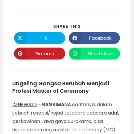
time:
SHARE
SHARE THIS
THIS
CONTENT
X
Facebook
Opens
Opens
in
in
a
a
new
new
Pinterest
WhatsApp
Opens
Opens
window
window
in
in
a
a
new
new
window
window
Ungeling Gangsa Berubah Menjadi
Profesi Master of Ceremony
IMNEWS.ID
–
BAGAIMANA
ceritanya, dalam
sebuah resepsi/hajad tatacara upacara adat
perkawinan Jawa gaya Surakarta, bisa
dipandu seorang master of ceremony (MC)