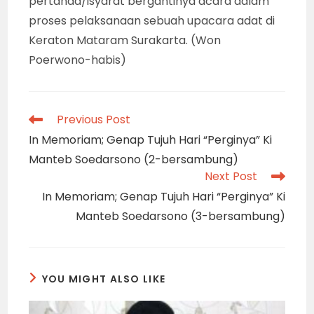
pertanda/isyarat bergantinya acara dalam
proses pelaksanaan sebuah upacara adat di
Keraton Mataram Surakarta. (Won
Poerwono-habis)
Read
Previous Post
more
In Memoriam; Genap Tujuh Hari “Perginya” Ki
articles
Manteb Soedarsono (2-bersambung)
Next Post
In Memoriam; Genap Tujuh Hari “Perginya” Ki
Manteb Soedarsono (3-bersambung)
YOU MIGHT ALSO LIKE