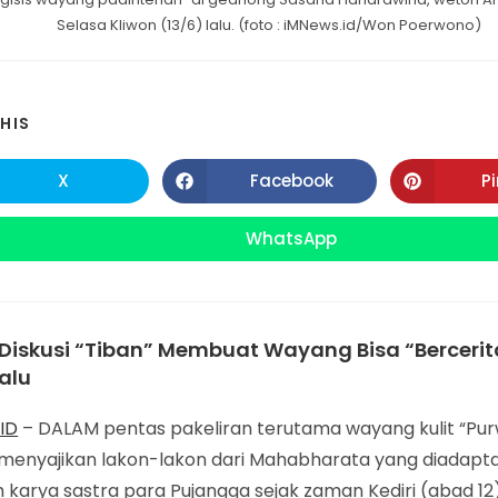
Selasa Kliwon (13/6) lalu. (foto : iMNews.id/Won Poerwono)
SHARE
HIS
THIS
X
Facebook
P
Opens
Opens
in
in
CONTENT
a
a
new
new
WhatsApp
Opens
window
window
in
a
new
window
Diskusi “Tiban” Membuat Wayang Bisa “Berceri
Lalu
ID
– DALAM pentas pakeliran terutama wayang kulit “Pu
menyajikan lakon-lakon dari Mahabharata yang diadapta
 karya sastra para Pujangga sejak zaman Kediri (abad 12