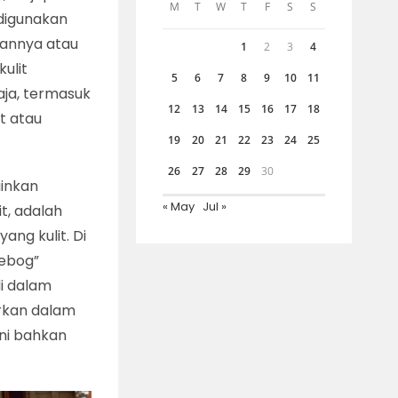
M
T
W
T
F
S
S
 digunakan
mannya atau
1
2
3
4
ulit
5
6
7
8
9
10
11
ja, termasuk
12
13
14
15
16
17
18
t atau
19
20
21
22
23
24
25
26
27
28
29
30
ainkan
« May
Jul »
t, adalah
ang kulit. Di
debog”
di dalam
urkan dalam
ini bahkan