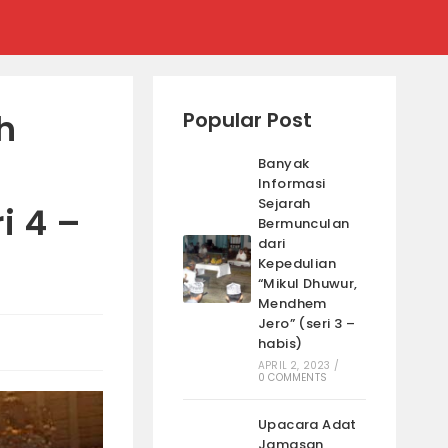
h
Popular Post
Banyak
Informasi
Sejarah
i 4 –
Bermunculan
dari
Kepedulian
“Mikul Dhuwur,
Mendhem
Jero” (seri 3 –
habis)
APRIL 2, 2023
/
0 COMMENTS
Upacara Adat
Jamasan