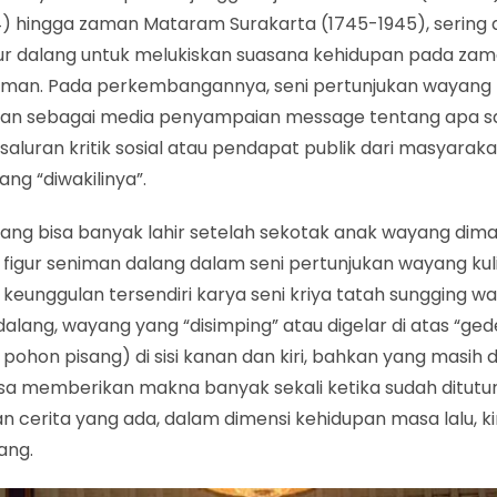
4) hingga zaman Mataram Surakarta (1745-1945), sering
gur dalang untuk melukiskan suasana kehidupan pada za
 zaman. Pada perkembangannya, seni pertunjukan wayang k
kan sebagai media penyampaian message tentang apa sa
saluran kritik sosial atau pendapat publik dari masyaraka
ang “diwakilinya”.
ang bisa banyak lahir setelah sekotak anak wayang dim
figur seniman dalang dalam seni pertunjukan wayang kuli
si keunggulan tersendiri karya seni kriya tatah sungging way
alang, wayang yang “disimping” atau digelar di atas “ge
pohon pisang) di sisi kanan dan kiri, bahkan yang masih 
isa memberikan makna banyak sekali ketika sudah ditut
n cerita yang ada, dalam dimensi kehidupan masa lalu, k
ang.