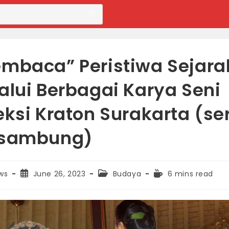
mbaca” Peristiwa Sejara
alui Berbagai Karya Seni
eksi Kraton Surakarta (ser
rsambung)
Post
Post
Reading
ws
June 26, 2023
Budaya
6 mins read
published:
category:
time: