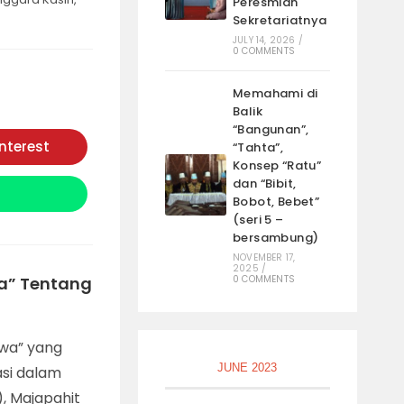
Peresmian
Sekretariatnya
JULY 14, 2026
/
0 COMMENTS
Memahami di
Balik
“Bangunan”,
interest
“Tahta”,
Opens
in
Konsep “Ratu”
a
dan “Bibit,
new
Bobot, Bebet”
window
(seri 5 –
bersambung)
NOVEMBER 17,
2025
/
ta” Tentang
0 COMMENTS
rwa” yang
JUNE 2023
si dalam
), Majapahit