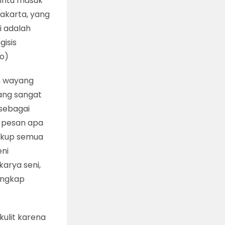
pintu masuk
akarta, yang
ni adalah
gisis
no)
an wayang
yang sangat
 sebagai
n pesan apa
cakup semua
eni
arya seni,
lengkap
.
kulit karena