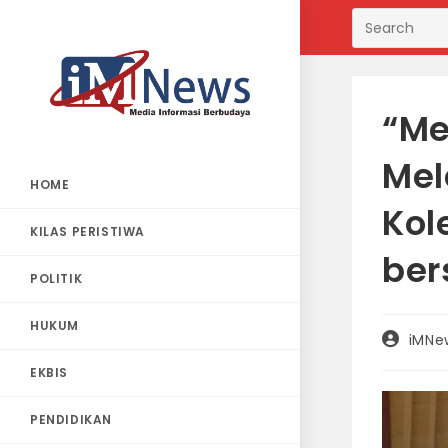
Skip
to
content
“Me
Mel
HOME
Kol
KILAS PERISTIWA
be
POLITIK
HUKUM
Post
iMNe
author:
EKBIS
PENDIDIKAN