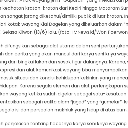
APURAN : Anak wayang jenis “Gapuran” yang melukiskan 
 kedhaton kraton-kraton dari Kediri hingga Mataram Sur
an sangat jarang diketahui/dimiliki publik di luar kraton. I
ari kotak wayang Kiai Dagelan yang dikeluarkan dalam “n
 Selasa Kliwon (13/6) lalu. (foto : iMNews.id/Won Poerwo
ah difungsikan sebagai alat utama dalam seni pertunjuk
isah dan cerita yang akan muncul dari karya seni kriya wa
ng dari bingkai lakon dan sosok figur dalangnya. Karena,
kspresi dan alat komunikasi, wayang bisa menyampaika
rmasuk situasi dan kondisi kehidupan kekinian yang men
ehidupan. Karena segala elemen dan alat perlengkapan s
kan wayang ketika sudah digelar sebagai satu-kesatuan k
entasikan sebagai realita alam “jagad” yang “gumelar”, 
egala isi dan persoalan makhluk yang hidup di atas bumi
ah penjelasan tentang hebatnya karya seni kriya wayang 