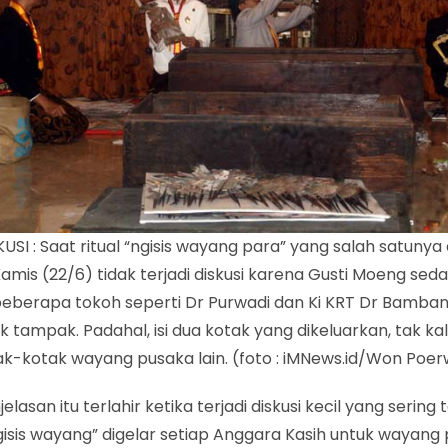
KUSI : Saat ritual “ngisis wayang para” yang salah satunya a
Kamis (22/6) tidak terjadi diskusi karena Gusti Moeng se
, beberapa tokoh seperti Dr Purwadi dan Ki KRT Dr Bamb
ak tampak. Padahal, isi dua kotak yang dikeluarkan, tak k
tak-kotak wayang pusaka lain. (foto : iMNews.id/Won Poe
elasan itu terlahir ketika terjadi diskusi kecil yang sering 
ngisis wayang” digelar setiap Anggara Kasih untuk wayang