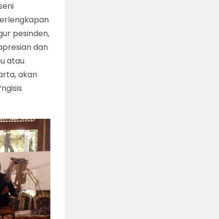
seni
 perlengkapan
gur pesinden,
apresian dan
gu atau
arta, akan
ngisis