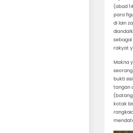
(abad 1
para fi
di lain
diandal
sebagai 
rakyat y
Makna y
seorang 
bukti si
tangan d
(batang 
kotak b
rangkaia
mendat