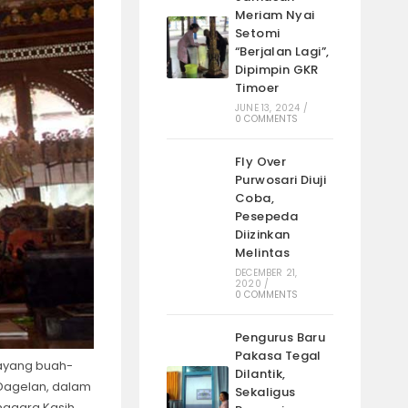
Meriam Nyai
Setomi
“Berjalan Lagi”,
Dipimpin GKR
Timoer
JUNE 13, 2024
/
0 COMMENTS
Fly Over
Purwosari Diuji
Coba,
Pesepeda
Diizinkan
Melintas
DECEMBER 21,
2020
/
0 COMMENTS
Pengurus Baru
Pakasa Tegal
ayang buah-
Dilantik,
 Dagelan, dalam
Sekaligus
nggara Kasih,