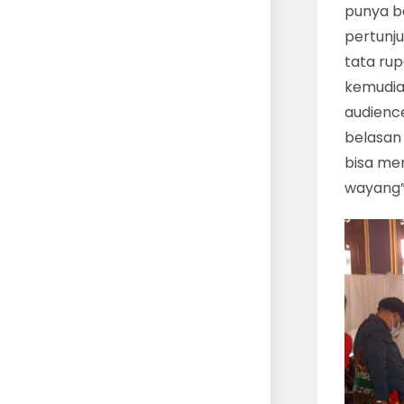
punya ba
pertunju
tata rup
kemudia
audience
belasan
bisa mem
wayang”