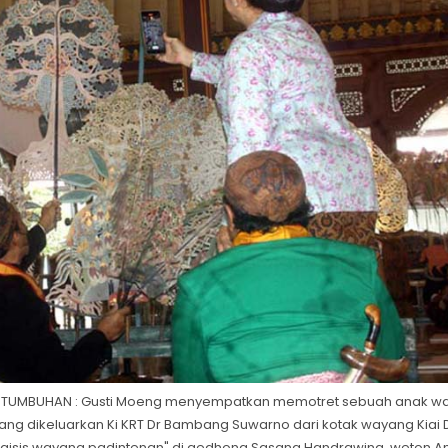
 TUMBUHAN : Gusti Moeng menyempatkan memotret sebuah anak w
ang dikeluarkan Ki KRT Dr Bambang Suwarno dari kotak wayang Kiai
 "ngisis wayang padintenan" di gedhong Sasana Handrawina, weton A