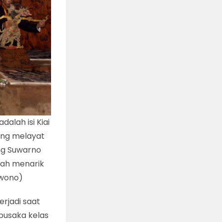
dalah isi Kiai
dang melayat
ang Suwarno
alah menarik
rwono)
terjadi saat
 pusaka kelas