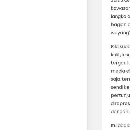
JENIS G
kawasan
langka d
bagian d
wayang”,
Bila sud
kulit, k
tergantu
media e
saja, te
sendi k
pertunju
direpres
dengan s
Itu adal