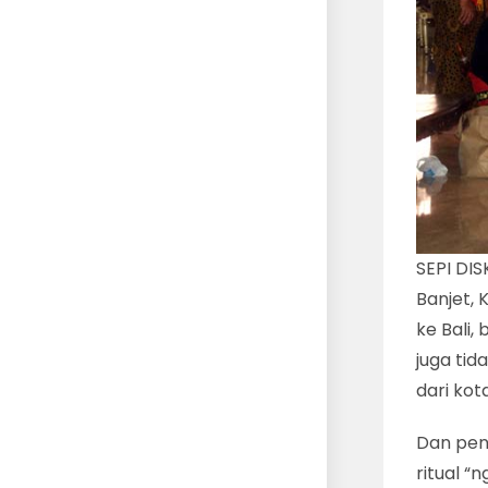
SEPI DIS
Banjet, 
ke Bali
juga tid
dari ko
Dan penj
ritual “