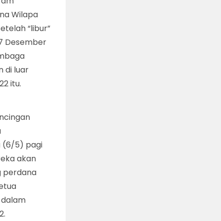
aram
ana Wilapa
telah “libur”
 17 Desember
embaga
 di luar
2 itu.
ancingan
a
 (6/5) pagi
ereka akan
ng perdana
etua
 dalam
2.