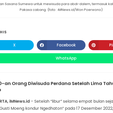
an Sasana Sumewa untuk mewisuda para abdi-dalem, termasuk ka
Pakasa cabang. (foto : iMNews.id/Won Poerwono)
SHARE
HIS
THIS
X
Facebook
P
Opens
Opens
in
in
CONTENT
a
a
new
new
WhatsApp
Opens
window
window
in
a
new
window
0-an Orang Diwisuda Perdana Setelah Lima Tah
p
TA, iMNews.id
– Setelah “libur” selama empat bulan seja
n Gusti Moeng kondur Ngedhaton” pada 17 Desember 2022, 