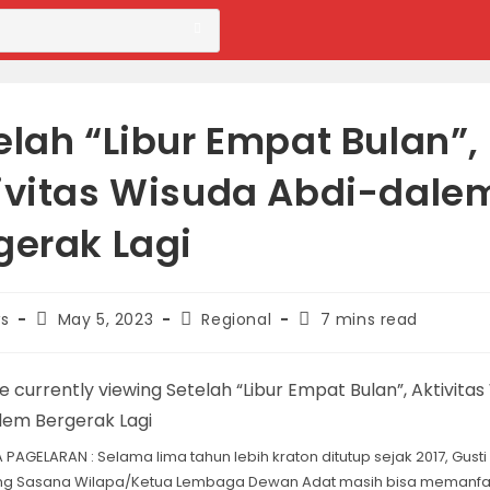
elah “Libur Empat Bulan”,
ivitas Wisuda Abdi-dale
gerak Lagi
Post
Post
Reading
s
May 5, 2023
Regional
7 mins read
published:
category:
time:
PAGELARAN : Selama lima tahun lebih kraton ditutup sejak 2017, Gust
g Sasana Wilapa/Ketua Lembaga Dewan Adat masih bisa memanf