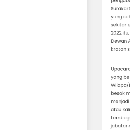
pengabd
Surakar
yang sek
sekitar 
2022 it
Dewan Ad
kraton 
Upacara
yang be
Wilapa/
besok mu
menjadi 
atau ka
Lembaga
jabatan