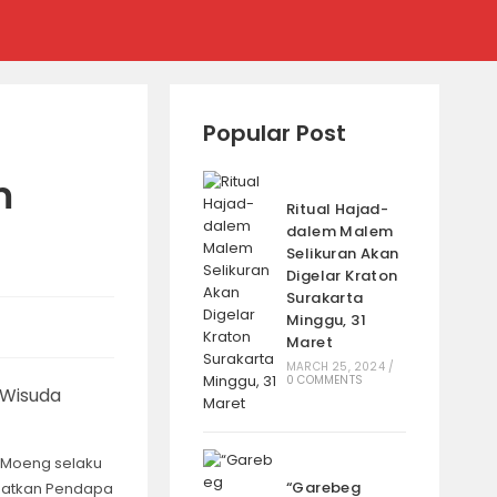
Popular Post
m
Ritual Hajad-
dalem Malem
Selikuran Akan
Digelar Kraton
Surakarta
Minggu, 31
Maret
MARCH 25, 2024
/
0 COMMENTS
i Moeng selaku
“Garebeg
aatkan Pendapa