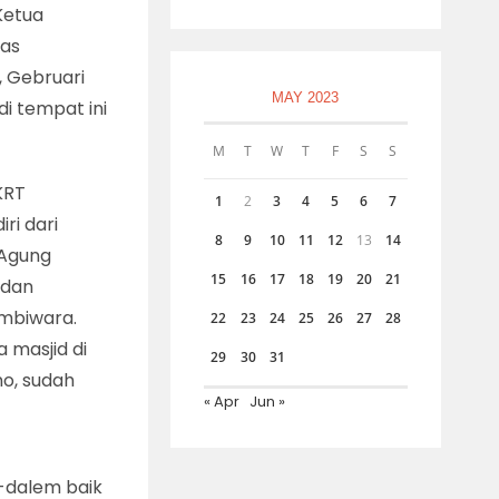
Ketua
ias
, Gebruari
MAY 2023
di tempat ini
M
T
W
T
F
S
S
KRT
1
2
3
4
5
6
7
ri dari
8
9
10
11
12
13
14
 Agung
15
16
17
18
19
20
21
 dan
ambiwara.
22
23
24
25
26
27
28
 masjid di
29
30
31
no, sudah
« Apr
Jun »
-dalem baik