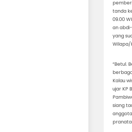
pemberi
tanda k
09.00 W
an abdi
yang su
Wilapa/
“Betul. 
berbaga
Kalau wi
ujar KP 
Pambiwa
siang t
anggota
pranatac