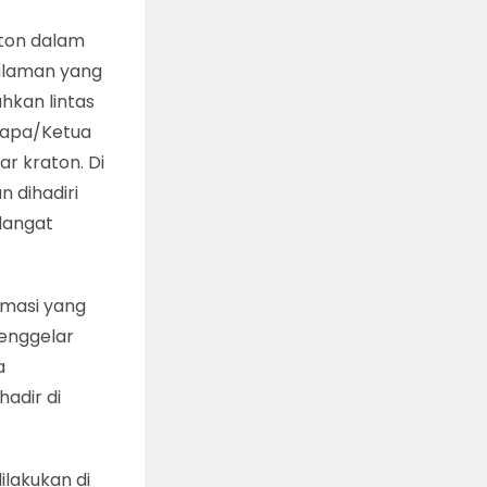
ton dalam
galaman yang
hkan lintas
ilapa/Ketua
r kraton. Di
n dihadiri
dangat
imasi yang
menggelar
a
adir di
ilakukan di