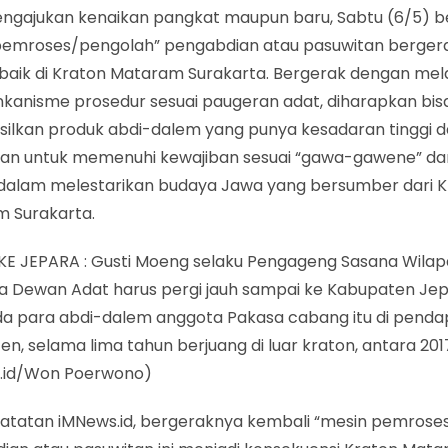
ngajukan kenaikan pangkat maupun baru, Sabtu (6/5) be
pemroses/pengolah” pengabdian atau pasuwitan berger
baik di Kraton Mataram Surakarta. Bergerak dengan mela
kanisme prosedur sesuai paugeran adat, diharapkan bis
ilkan produk abdi-dalem yang punya kesadaran tinggi 
ian untuk memenuhi kewajiban sesuai “gawa-gawene” da
 dalam melestarikan budaya Jawa yang bersumber dari 
 Surakarta.
KE JEPARA : Gusti Moeng selaku Pengageng Sasana Wila
 Dewan Adat harus pergi jauh sampai ke Kabupaten Jep
a para abdi-dalem anggota Pakasa cabang itu di penda
n, selama lima tahun berjuang di luar kraton, antara 201
s.id/Won Poerwono)
atatan iMNews.id, bergeraknya kembali “mesin pemrose