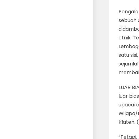
Pengala
sebuah 
didamba
etnik. T
Lembaga
satu sis
sejumla
memban
LUAR BI
luar bia
upacara
Wilapa/
Klaten. 
“Tetapi,