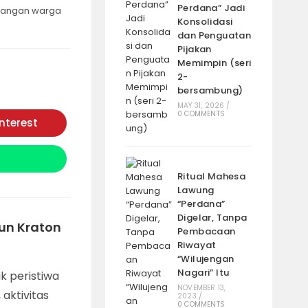
Perdana” Jadi
langan warga
Konsolidasi
dan Penguatan
Pijakan
Memimpin (seri
2-
bersambung)
MAY 31, 2026
/
0 COMMENTS
interest
Opens
in
a
new
window
Ritual Mahesa
Lawung
“Perdana”
Digelar, Tanpa
un Kraton
Pembacaan
Riwayat
“Wilujengan
Nagari” Itu
k peristiwa
NOVEMBER 13,
aktivitas
2023
/
0 COMMENTS