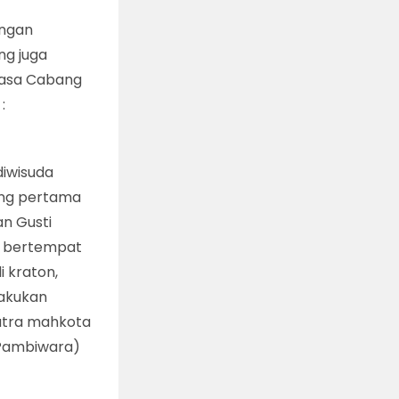
ungan
ng juga
kasa Cabang
:
diwisuda
yang pertama
n Gusti
i bertempat
i kraton,
lakukan
utra mahkota
 Pambiwara)