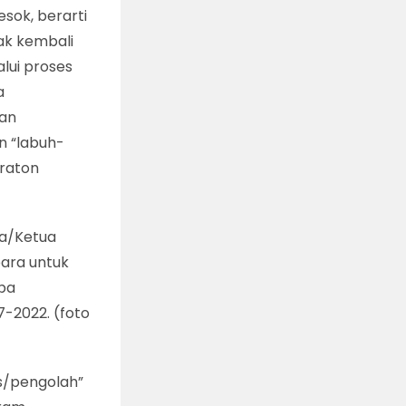
sok, berarti
ak kembali
lui proses
a
dan
n “labuh-
Kraton
pa/Ketua
ara untuk
pa
7-2022. (foto
s/pengolah”