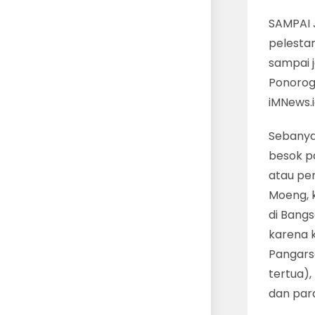
SAMPAI 
pelesta
sampai 
Ponorogo
iMNews.
Sebanya
besok pa
atau pe
Moeng, 
di Bangs
karena 
Pangars
tertua)
dan para