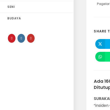
Pagelar
SENI
BUDAYA
SHARE T
Ada 16
Ditutu
SURAKAR
“inside