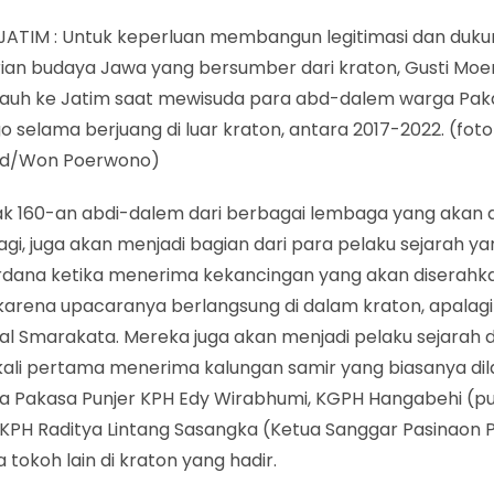
JATIM : Untuk keperluan membangun legitimasi dan duk
rian budaya Jawa yang bersumber dari kraton, Gusti Moe
jauh ke Jatim saat mewisuda para abd-dalem warga Pa
 selama berjuang di luar kraton, antara 2017-2022. (foto 
id/Won Poerwono)
k 160-an abdi-dalem dari berbagai lembaga yang akan 
gi, juga akan menjadi bagian dari para pelaku sejarah 
rdana ketika menerima kekancingan yang akan diserahka
karena upacaranya berlangsung di dalam kraton, apalag
al Smarakata. Mereka juga akan menjadi pelaku sejarah d
kali pertama menerima kalungan samir yang biasanya di
a Pakasa Punjer KPH Edy Wirabhumi, KGPH Hangabehi (p
, KPH Raditya Lintang Sasangka (Ketua Sanggar Pasinaon
 tokoh lain di kraton yang hadir.