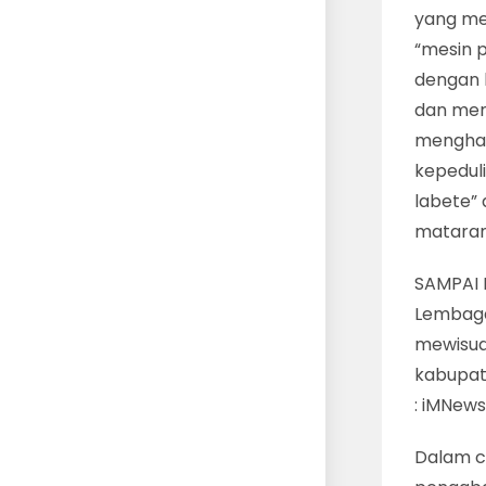
yang me
“mesin 
dengan 
dan men
menghas
kepedul
labete”
mataram
SAMPAI 
Lembaga
mewisud
kabupate
: iMNew
Dalam c