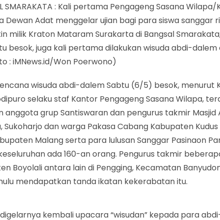
 SMARAKATA : Kali pertama Pengageng Sasana Wilapa/
 Dewan Adat menggelar ujian bagi para siswa sanggar r
in milik Kraton Mataram Surakarta di Bangsal Smarakata
btu besok, juga kali pertama dilakukan wisuda abdi-dalem 
oto : iMNews.id/Won Poerwono)
rencana wisuda abdi-dalem Sabtu (6/5) besok, menurut 
ipuro selaku staf Kantor Pengageng Sasana Wilapa, terdi
n anggota grup Santiswaran dan pengurus takmir Masjid
a, Sukoharjo dan warga Pakasa Cabang Kabupaten Kudus
bupaten Malang serta para lulusan Sanggar Pasinaon P
keseluruhan ada 160-an orang. Pengurus takmir beberapa
en Boyolali antara lain di Pengging, Kecamatan Banyudo
ahulu mendapatkan tanda ikatan kekerabatan itu.
digelarnya kembali upacara “wisudan” kepada para abdi