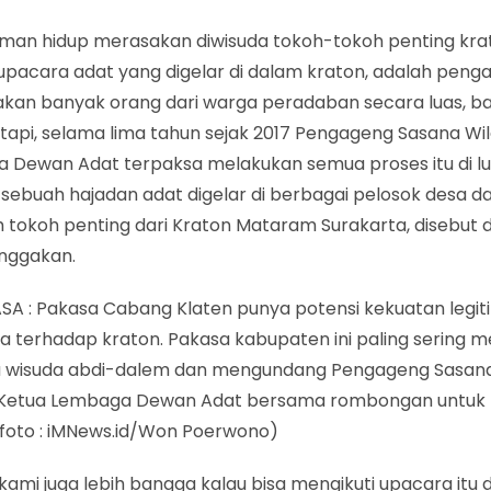
man hidup merasakan diwisuda tokoh-tokoh penting kra
upacara adat yang digelar di dalam kraton, adalah pen
kan banyak orang dari warga peradaban secara luas, ba
etapi, selama lima tahun sejak 2017 Pengageng Sasana W
 Dewan Adat terpaksa melakukan semua proses itu di lua
i, sebuah hajadan adat digelar di berbagai pelosok desa da
h tokoh penting dari Kraton Mataram Surakarta, disebut 
ggakan.
ASA : Pakasa Cabang Klaten punya potensi kekuatan legit
sa terhadap kraton. Pakasa kabupaten ini paling sering 
 wisuda abdi-dalem dan mengundang Pengageng Sasan
Ketua Lembaga Dewan Adat bersama rombongan untuk h
(foto : iMNews.id/Won Poerwono)
 kami juga lebih bangga kalau bisa mengikuti upacara itu d