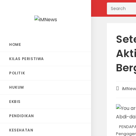
Skip
to
content
Set
HOME
Akt
KILAS PERISTIWA
Ber
POLITIK
HUKUM
Post
iMNew
author:
EKBIS
PENDIDIKAN
PENDAPA 
KESEHATAN
Pengagen