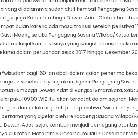
ian atau pasuwitan ini menjadi konsekuensi Kraton Mat
ta yang di dalamnya sudah aktif kembali Pengageng Sas
aligus juga Ketua Lembaga Dewan Adat. Oleh sebab itu, se
empat bulan karena ada masa transisi setelah peristiwa
u, Gusti Moeng selaku Pengageng Sasana Wilapa/Ketua L
at melanjutkan tradisinya yang sangat intensif dilakukan
selama dalam perjuangan sejak 2017 hingga Desember 202
 “wisudan” bagi 160-an abdi-dalem calon penerima kek
risi gelar sesebutan yang akan digelar Pengageng Sasan
Ketua Lembaga Dewan Adat di Bangsal Smarakata, Sabtu
lai pukul 09.00 WIB itu, akan tercatat dalam sejarah. M
bagian dari pelaku sejarah pada peristiwa “wisudan” ya
li pertama yang digelar oleh Pengageng Sasana Wilapa/K
 Dewan Adat, sejak kembali menjadi pemegang otoritas
nya di Kraton Mataram Surakarta, mulai 17 Desember 202