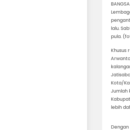
BANGSAL
Lembaga
pengant
lalu. Sa
pula. (f
Khusus 
Arwantod
kalanga
Jatisab
Kota/Ka
Jumlah 
Kabupat
lebih d
Dengan 