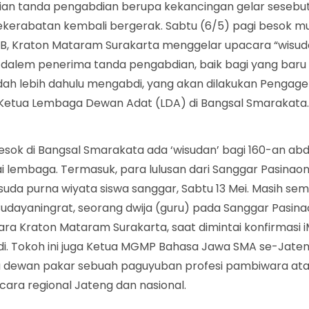
an tanda pengabdian berupa kekancingan gelar sesebu
ekerabatan kembali bergerak. Sabtu (6/5) pagi besok mu
IB, Kraton Mataram Surakarta menggelar upacara “wisuda
-dalem penerima tanda pengabdian, baik bagi yang bar
dah lebih dahulu mengabdi, yang akan dilakukan Pengag
Ketua Lembaga Dewan Adat (LDA) di Bangsal Smarakata
Besok di Bangsal Smarakata ada ‘wisudan’ bagi 160-an ab
i lembaga. Termasuk, para lulusan dari Sanggar Pasinao
suda purna wiyata siswa sanggar, Sabtu 13 Mei. Masih semi
Budayaningrat, seorang dwija (guru) pada Sanggar Pasin
ra Kraton Mataram Surakarta, saat dimintai konfirmasi i
adi. Tokoh ini juga Ketua MGMP Bahasa Jawa SMA se-Jate
 dewan pakar sebuah paguyuban profesi pambiwara atau
ara regional Jateng dan nasional.