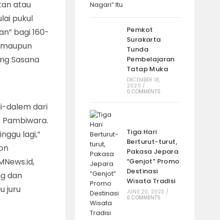
tan atau
lai pukul
Pemkot
n” bagi 160-
Surakarta
u maupun
Tunda
eng Sasana
Pembelajaran
Tatap Muka
.
DECEMBER 18,
2020
/
0 COMMENTS
di-dalem dari
n Pambiwara.
Tiga Hari
nggu lagi,”
Berturut-turut,
aon
Pakasa Jepara
MNews.id,
“Genjot” Promo
Destinasi
ng dan
Wisata Tradisi
 juru
JUNE 20, 2023
/
0 COMMENTS