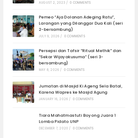
AUGUST 2, 2023
/
0 COMMENTS
Pemeo “Aja Dolanan Adeging Ratu”,
Larangan yang Dilanggar Dua Kali (seri
2-bersambung)
JULY 9, 2026
/
0 COMMENTS
Persepsi dan Tafsir “Ritual Methik” dan
“Sekar Wijayakusuma” (seri 3-
bersambung)
MAY 8, 2026
/
0 COMMENTS
Jumatan di Masjid Ki Ageng Sela Batal,
Karena Wapres ke Masjid Agung
JANUARY 16, 2026
/
0 COMMENTS
Tiara Mahatmastuti Boyong Juara 1
Lomba Pidato UNP
DECEMBER 7, 2020
/
0 COMMENTS