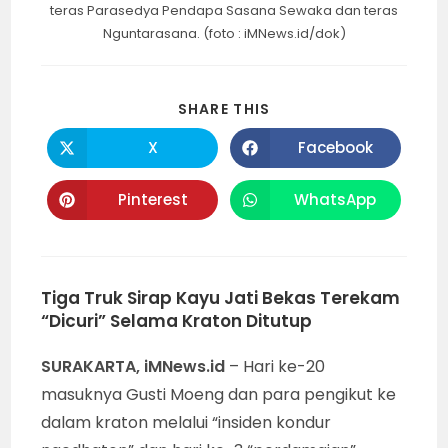
teras Parasedya Pendapa Sasana Sewaka dan teras
Nguntarasana. (foto : iMNews.id/dok)
SHARE
SHARE THIS
THIS
CONTENT
X
Facebook
Opens
Opens
in
in
a
a
new
new
Pinterest
WhatsApp
Opens
Opens
window
window
in
in
a
a
new
new
window
window
Tiga Truk Sirap Kayu Jati Bekas Terekam
“Dicuri” Selama Kraton Ditutup
SURAKARTA, iMNews.id
– Hari ke-20
masuknya Gusti Moeng dan para pengikut ke
dalam kraton melalui “insiden kondur