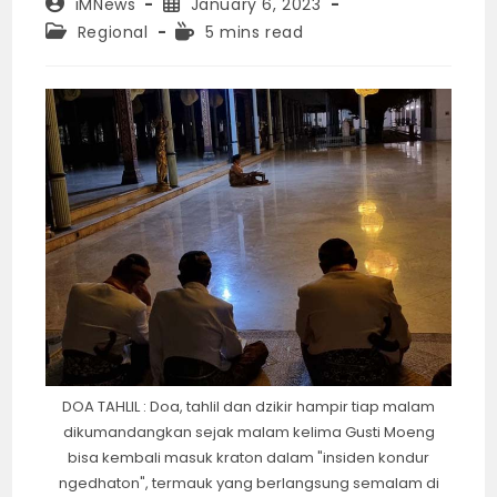
Post
Post
iMNews
January 6, 2023
author:
published:
Post
Reading
Regional
5 mins read
category:
time:
DOA TAHLIL : Doa, tahlil dan dzikir hampir tiap malam
dikumandangkan sejak malam kelima Gusti Moeng
bisa kembali masuk kraton dalam "insiden kondur
ngedhaton", termauk yang berlangsung semalam di