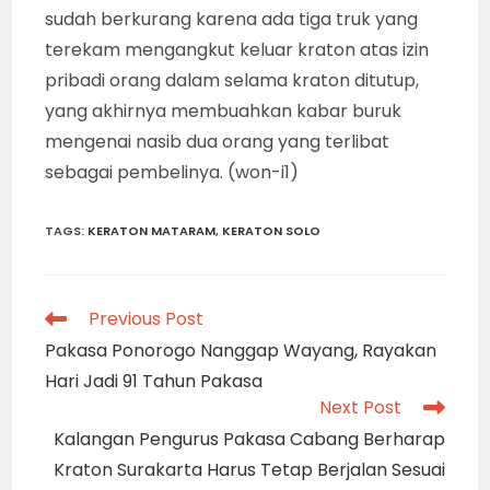
sudah berkurang karena ada tiga truk yang
terekam mengangkut keluar kraton atas izin
pribadi orang dalam selama kraton ditutup,
yang akhirnya membuahkan kabar buruk
mengenai nasib dua orang yang terlibat
sebagai pembelinya. (won-i1)
TAGS
:
KERATON MATARAM
,
KERATON SOLO
Read
Previous Post
more
Pakasa Ponorogo Nanggap Wayang, Rayakan
articles
Hari Jadi 91 Tahun Pakasa
Next Post
Kalangan Pengurus Pakasa Cabang Berharap
Kraton Surakarta Harus Tetap Berjalan Sesuai