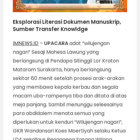
Eksplorasi Literasi Dokumen Manuskrip,
Sumber Transfer Knowldge
IMNEWS.ID
–
UPACARA
adat “wilujengan
nagari” Sesaji Mahesa Lawung yang
berlangsung di Pendapa Sitinggil Lor Kraton
Mataram Surakarta, hanya berlangsung
sekitar 60 menit setelah prosesi arak-arakan
yang membawa kepala kerbau dan segala
macam uba-rampenya tiba dan ditata di atas
meja panjang. Sambil menunggu seleesainya
para abdidalem menata semua yang
diperlukan untuk kenduri “Wilujengan nagari”,
GKR Wandansari Koes Moertiyah selaku Ketua
LDA sekaligus Pengageng Sasana Wilapa