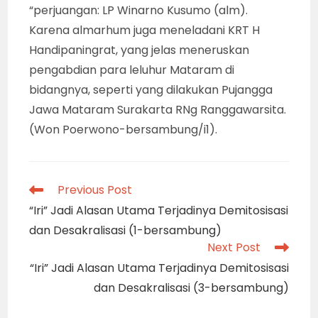
“perjuangan: LP Winarno Kusumo (alm).
Karena almarhum juga meneladani KRT H
Handipaningrat, yang jelas meneruskan
pengabdian para leluhur Mataram di
bidangnya, seperti yang dilakukan Pujangga
Jawa Mataram Surakarta RNg Ranggawarsita.
(Won Poerwono-bersambung/i1).
Read
Previous Post
more
“Iri” Jadi Alasan Utama Terjadinya Demitosisasi
articles
dan Desakralisasi (1-bersambung)
Next Post
“Iri” Jadi Alasan Utama Terjadinya Demitosisasi
dan Desakralisasi (3-bersambung)