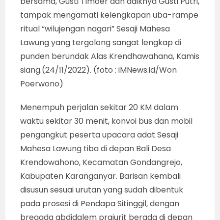
bersama, Gusti Timoer dan adiknya Gusti Putri,
tampak mengamati kelengkapan uba-rampe
ritual “wilujengan nagari” Sesaji Mahesa
Lawung yang tergolong sangat lengkap di
punden berundak Alas Krendhawahana, Kamis
siang.(24/11/2022). (foto : iMNews.id/Won
Poerwono)
Menempuh perjalan sekitar 20 KM dalam
waktu sekitar 30 menit, konvoi bus dan mobil
pengangkut peserta upacara adat Sesaji
Mahesa Lawung tiba di depan Bali Desa
Krendowahono, Kecamatan Gondangrejo,
Kabupaten Karanganyar. Barisan kembali
disusun sesuai urutan yang sudah dibentuk
pada prosesi di Pendapa Sitinggil, dengan
bregada abdidalem prajurit berada di depan