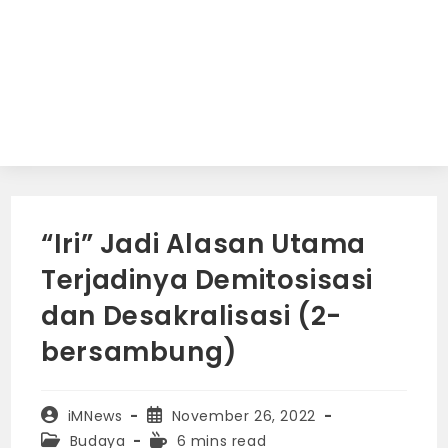
“Iri” Jadi Alasan Utama
Terjadinya Demitosisasi
dan Desakralisasi (2-
bersambung)
Post
Post
iMNews
November 26, 2022
author:
published:
Post
Reading
Budaya
6 mins read