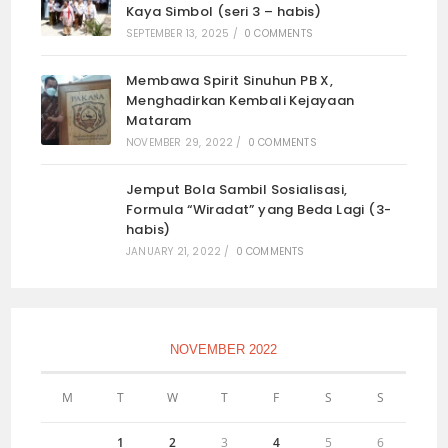
Kaya Simbol (seri 3 – habis)
SEPTEMBER 13, 2025
/
0 COMMENTS
Membawa Spirit Sinuhun PB X,
Menghadirkan Kembali Kejayaan
Mataram
NOVEMBER 29, 2022
/
0 COMMENTS
Jemput Bola Sambil Sosialisasi,
Formula “Wiradat” yang Beda Lagi (3-
habis)
JANUARY 21, 2022
/
0 COMMENTS
NOVEMBER 2022
M
T
W
T
F
S
S
1
2
3
4
5
6