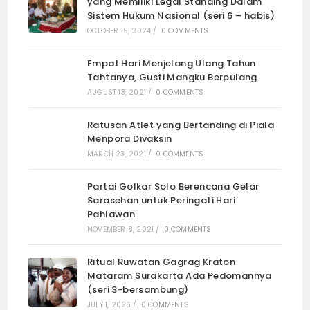
yang Memiliki Legal Standing Dalam
Sistem Hukum Nasional (seri 6 – habis)
OCTOBER 19, 2024
/
0 COMMENTS
Empat Hari Menjelang Ulang Tahun
Tahtanya, Gusti Mangku Berpulang
AUGUST 13, 2021
/
0 COMMENTS
Ratusan Atlet yang Bertanding di Piala
Menpora Divaksin
MARCH 23, 2021
/
0 COMMENTS
Partai Golkar Solo Berencana Gelar
Sarasehan untuk Peringati Hari
Pahlawan
NOVEMBER 8, 2021
/
0 COMMENTS
Ritual Ruwatan Gagrag Kraton
Mataram Surakarta Ada Pedomannya
(seri 3-bersambung)
JULY 1, 2026
/
0 COMMENTS