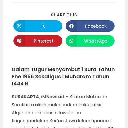
SHARE
SHARE THIS
THIS
CONTENT
X
Facebook
Opens
Opens
in
in
a
a
new
new
Pinterest
WhatsApp
Opens
Opens
window
window
in
in
a
a
new
new
window
window
Dalam Tugur Menyambut 1 Sura Tahun
Ehe 1956 Sekaligus 1 Muharam Tahun
1444 H
SURAKARTA, iMNews.id
– Kraton Mataram
Surakarta akan meluncurkan buku tafsir
Alqur’an berbahasa Jawa atau
kagungandalem Kur’an Jawi dalam upacara