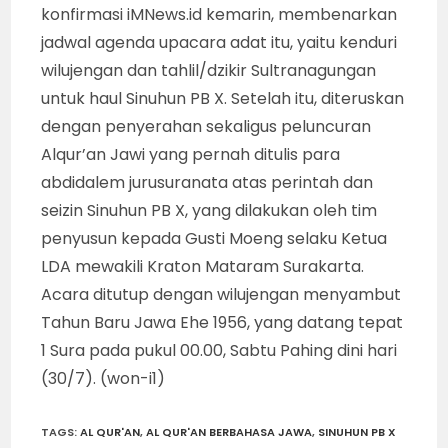
konfirmasi iMNews.id kemarin, membenarkan
jadwal agenda upacara adat itu, yaitu kenduri
wilujengan dan tahlil/dzikir Sultranagungan
untuk haul Sinuhun PB X. Setelah itu, diteruskan
dengan penyerahan sekaligus peluncuran
Alqur’an Jawi yang pernah ditulis para
abdidalem jurusuranata atas perintah dan
seizin Sinuhun PB X, yang dilakukan oleh tim
penyusun kepada Gusti Moeng selaku Ketua
LDA mewakili Kraton Mataram Surakarta.
Acara ditutup dengan wilujengan menyambut
Tahun Baru Jawa Ehe 1956, yang datang tepat
1 Sura pada pukul 00.00, Sabtu Pahing dini hari
(30/7). (won-i1)
TAGS
:
AL QUR'AN
,
AL QUR'AN BERBAHASA JAWA
,
SINUHUN PB X