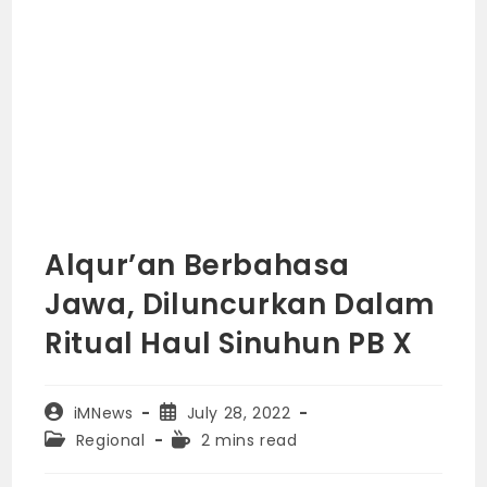
Alqur’an Berbahasa
Jawa, Diluncurkan Dalam
Ritual Haul Sinuhun PB X
Post
Post
iMNews
July 28, 2022
author:
published:
Post
Reading
Regional
2 mins read
category:
time: