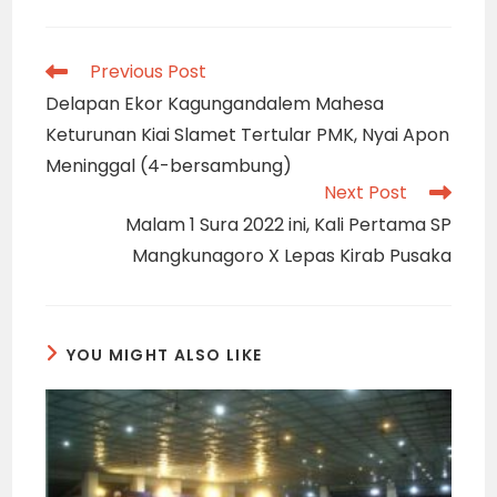
Read
Previous Post
more
Delapan Ekor Kagungandalem Mahesa
articles
Keturunan Kiai Slamet Tertular PMK, Nyai Apon
Meninggal (4-bersambung)
Next Post
Malam 1 Sura 2022 ini, Kali Pertama SP
Mangkunagoro X Lepas Kirab Pusaka
YOU MIGHT ALSO LIKE