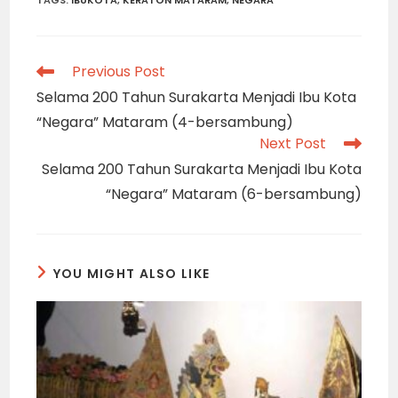
TAGS
:
IBUKOTA
,
KERATON MATARAM
,
NEGARA
Read
Previous Post
more
Selama 200 Tahun Surakarta Menjadi Ibu Kota
articles
“Negara” Mataram (4-bersambung)
Next Post
Selama 200 Tahun Surakarta Menjadi Ibu Kota
“Negara” Mataram (6-bersambung)
YOU MIGHT ALSO LIKE