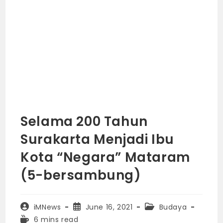
Selama 200 Tahun
Surakarta Menjadi Ibu
Kota “Negara” Mataram
(5-bersambung)
Post
Post
Post
iMNews
June 16, 2021
Budaya
author:
published:
category:
Reading
6 mins read