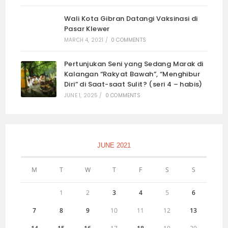
Wali Kota Gibran Datangi Vaksinasi di
Pasar Klewer
MARCH 4, 2021
/
0 COMMENTS
Pertunjukan Seni yang Sedang Marak di
Kalangan “Rakyat Bawah”, “Menghibur
Diri” di Saat-saat Sulit? (seri 4 – habis)
JUNE 1, 2025
/
0 COMMENTS
JUNE 2021
M
T
W
T
F
S
S
1
2
3
4
5
6
7
8
9
10
11
12
13