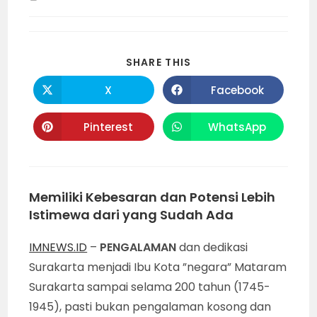
time:
SHARE
SHARE THIS
THIS
CONTENT
X
Facebook
Opens
Opens
in
in
a
a
new
new
Pinterest
WhatsApp
Opens
Opens
window
window
in
in
a
a
new
new
window
window
Memiliki Kebesaran dan Potensi Lebih
Istimewa dari yang Sudah Ada
IMNEWS.ID
–
PENGALAMAN
dan dedikasi
Surakarta menjadi Ibu Kota ”negara” Mataram
Surakarta sampai selama 200 tahun (1745-
1945), pasti bukan pengalaman kosong dan