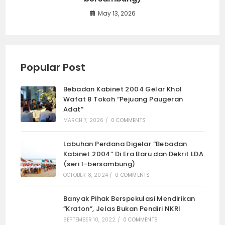
May 13, 2026
Popular Post
Bebadan Kabinet 2004 Gelar Khol
Wafat 8 Tokoh “Pejuang Paugeran
Adat”
MARCH 7, 2026
/
0 COMMENTS
Labuhan Perdana Digelar “Bebadan
Kabinet 2004” Di Era Baru dan Dekrit LDA
(seri 1-bersambung)
OCTOBER 8, 2024
/
0 COMMENTS
Banyak Pihak Berspekulasi Mendirikan
“Kraton”, Jelas Bukan Pendiri NKRI
SEPTEMBER 10, 2022
/
0 COMMENTS