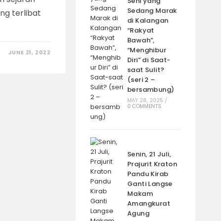
Seni yang
Sedang Marak
ng terlibat
di Kalangan
“Rakyat
Bawah”,
“Menghibur
JUNE 21, 2022
Diri” di Saat-
saat Sulit?
(seri 2 –
bersambung)
MAY 28, 2025
/
0 COMMENTS
Senin, 21 Juli,
Prajurit Kraton
Pandu Kirab
Ganti Langse
Makam
Amangkurat
Agung