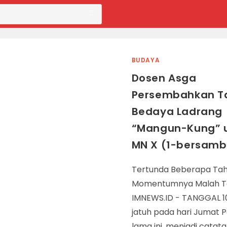
BUDAYA
Dosen Asga
Persembahkan Ta
Bedaya Ladrang
“Mangun-Kung” u
MN X (1-bersam
Tertunda Beberapa Tah
Momentumnya Malah T
IMNEWS.ID - TANGGAL 10
jatuh pada hari Jumat 
lama ini, menjadi catata