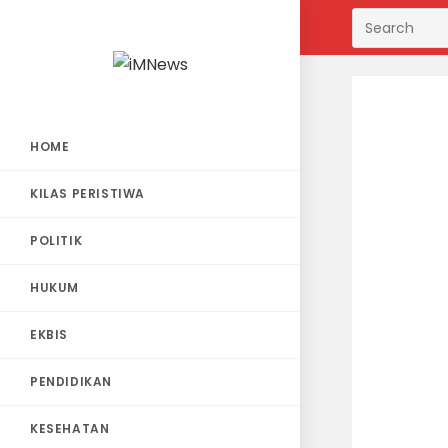
Skip
to
content
HOME
KILAS PERISTIWA
POLITIK
HUKUM
EKBIS
PENDIDIKAN
KESEHATAN