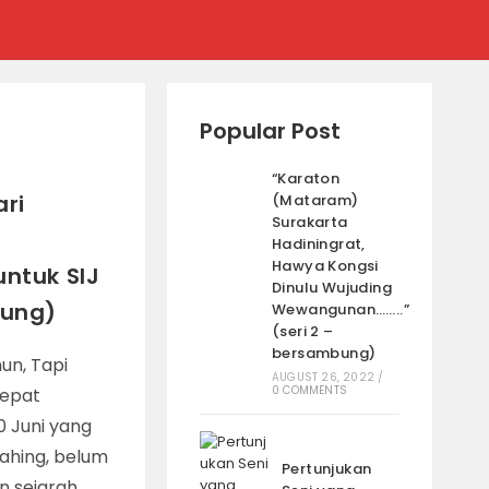
Popular Post
“Karaton
ri
(Mataram)
Surakarta
Hadiningrat,
Hawya Kongsi
ntuk SIJ
Dinulu Wujuding
bung)
Wewangunan……..”
(seri 2 –
bersambung)
un, Tapi
AUGUST 26, 2022
/
0 COMMENTS
epat
 Juni yang
Pahing, belum
Pertunjukan
n sejarah