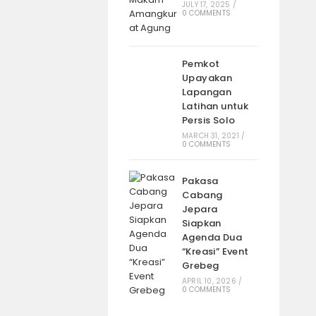
JULY 17, 2025
/
0 COMMENTS
Pemkot
Upayakan
Lapangan
Latihan untuk
Persis Solo
MARCH 31, 2021
/
0 COMMENTS
Pakasa
Cabang
Jepara
Siapkan
Agenda Dua
“Kreasi” Event
Grebeg
APRIL 10, 2026
/
0 COMMENTS