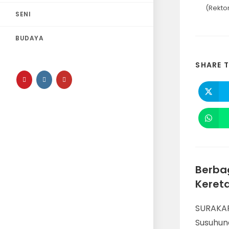
(Rekto
SENI
BUDAYA
SHARE T
Berbag
Keret
SURAKAR
Susuhun