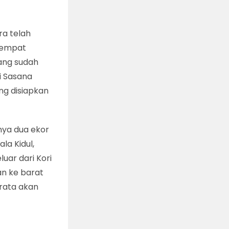
ra telah
 tempat
ang sudah
i Sasana
ng disiapkan
nya dua ekor
la Kidul,
luar dari Kori
an ke barat
erata akan