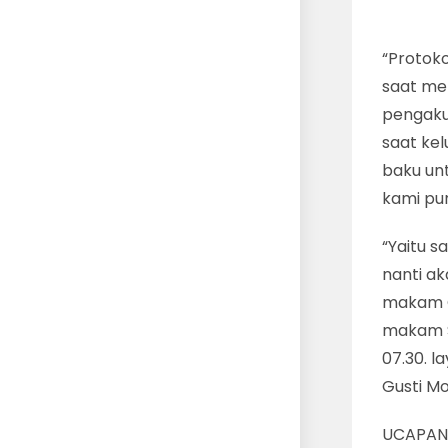
“Protok
saat men
pengakut
saat kel
baku unt
kami pu
“Yaitu s
nanti ak
makam G
makam Si
07.30. l
Gusti M
UCAPAN 