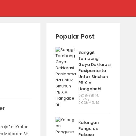
5
Popular Post
Sanggit
Tembang
Gaya Deklarasi
Pasipamarta
Untuk Sinuhun
PB XIV
Hangabehi
DECEMBER 14,
2025
/
0 COMMENTS
Kalangan
aja" di Kraton
Pengurus
ryo Mataram SH
Pakasa