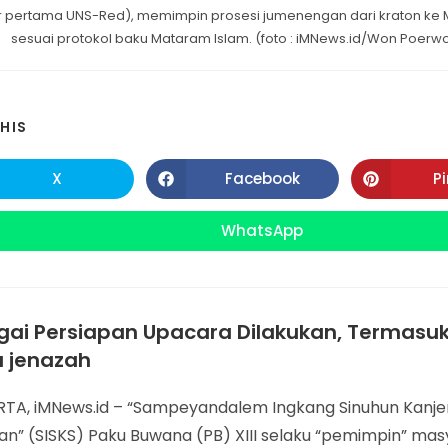
r pertama UNS-Red), memimpin prosesi jumenengan dari kraton ke 
sesuai protokol baku Mataram Islam. (foto : iMNews.id/Won Poerw
SHARE
HIS
THIS
X
Facebook
P
Opens
Opens
in
in
CONTENT
a
a
new
new
WhatsApp
Opens
window
window
in
a
new
window
ai Persiapan Upacara Dilakukan, Termasuk
a jenazah
TA, iMNews.id – “Sampeyandalem Ingkang Sinuhun Kanj
an” (SISKS) Paku Buwana (PB) XIII selaku “pemimpin” ma