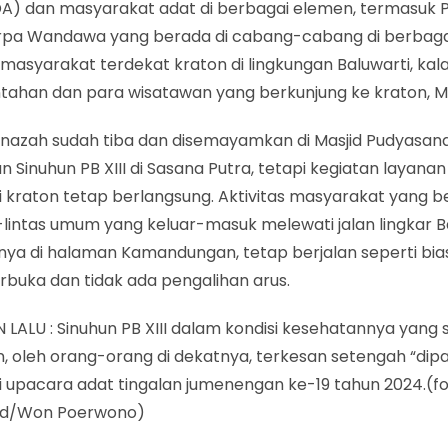
DA) dan masyarakat adat di berbagai elemen, termasuk 
arpa Wandawa yang berada di cabang-cabang di berbaga
masyarakat terdekat kraton di lingkungan Baluwarti, ka
tahan dan para wisatawan yang berkunjung ke kraton, Mi
enazah sudah tiba dan disemayamkan di Masjid Pudyasan
 Sinuhun PB XIII di Sasana Putra, tetapi kegiatan layana
i kraton tetap berlangsung. Aktivitas masyarakat yang 
-lintas umum yang keluar-masuk melewati jalan lingkar B
nya di halaman Kamandungan, tetap berjalan seperti bia
rbuka dan tidak ada pengalihan arus.
LALU : Sinuhun PB XIII dalam kondisi kesehatannya yang
, oleh orang-orang di dekatnya, terkesan setengah “dip
i upacara adat tingalan jumenengan ke-19 tahun 2024.(fo
id/Won Poerwono)