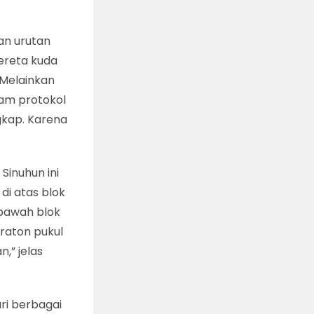
an urutan
kereta kuda
 Melainkan
lam protokol
gkap. Karena
Sinuhun ini
di atas blok
bawah blok
kraton pukul
n,” jelas
ri berbagai