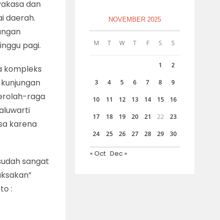
Pakasa dan
i daerah.
NOVEMBER 2025
langan
M
T
W
T
F
S
S
nggu pagi.
1
2
a kompleks
n kunjungan
3
4
5
6
7
8
9
berolah-raga
10
11
12
13
14
15
16
aluwarti
17
18
19
20
21
22
23
sa karena
24
25
26
27
28
29
30
« Oct
Dec »
 sudah sangat
aksakan”
to :