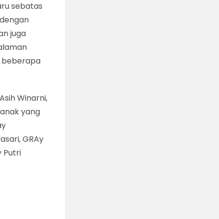
aru sebatas
 dengan
an juga
halaman
a. beberapa
Asih Winarni,
7 anak yang
ay
asari, GRAy
 Putri