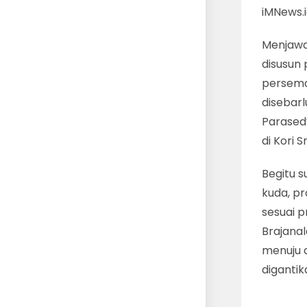
iMNews.
Menjawa
disusun
persema
disebarl
Parasedy
di Kori S
Begitu s
kuda, pr
sesuai p
Brajanal
menuju d
diganti