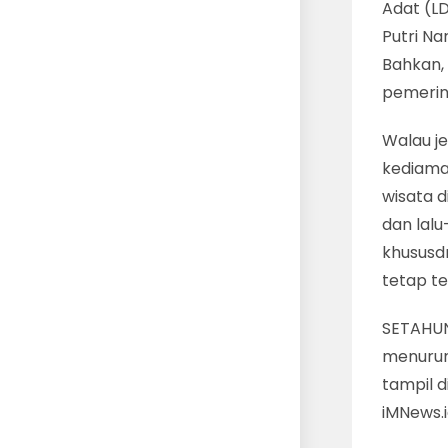
Adat (L
Putri N
Bahkan, 
pemerin
Walau j
kediaman
wisata d
dan lalu
khususd
tetap te
SETAHUN 
menurun
tampil d
iMNews.