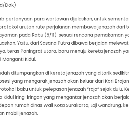
id/Dok)
b pertanyaan para wartawan dijelaskan, untuk sementa
 protokol urutan rute perjalanan membawa jenazah dari
yaman pada Rabu (5/11), sesuai rencana pemakaman y
uaskan. Yaitu, dari Sasana Putra dibawa berjalan melewat
a, teras Paningrat utara, baru menuju kereta jenazah ya
ri Manganti Kidul.
udah ditumpangkan di kereta jenazah yang ditarik sedikit
osesi yang mengarak jenazah akan keluar dari Kori Brajana
rotokol baku untuk pelepasan jenazah “raja” sejak dulu. Ke
a Kidul iring-iringan yang mengantar jenazah akan berjal
epan rumah dinas Wali Kota Surakarta, Loji Gandrung, k
kan mobil jenazah.