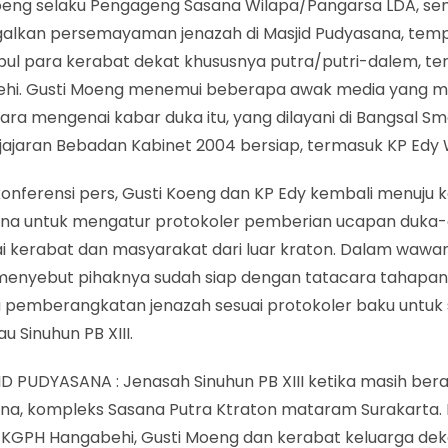
oeng selaku Pengageng Sasana Wilapa/Pangarsa LDA, s
alkan persemayaman jenazah di Masjid Pudyasana, tem
ul para kerabat dekat khususnya putra/putri-dalem, t
hi. Gusti Moeng menemui beberapa awak media yang 
ra mengenai kabar duka itu, yang dilayani di Bangsal Sm
jajaran Bebadan Kabinet 2004 bersiap, termasuk KP Edy 
konferensi pers, Gusti Koeng dan KP Edy kembali menuju k
na untuk mengatur protokoler pemberian ucapan duka-c
i kerabat dan masyarakat dari luar kraton. Dalam wawan
enyebut pihaknya sudah siap dengan tatacara tahapan
 pemberangkatan jenazah sesuai protokoler baku untuk
au Sinuhun PB XIII.
D PUDYASANA : Jenasah Sinuhun PB XIII ketika masih bera
na, kompleks Sasana Putra Ktraton mataram Surakarta. D
KGPH Hangabehi, Gusti Moeng dan kerabat keluarga dekat