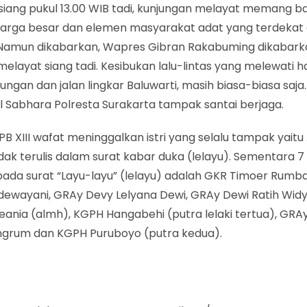
siang pukul 13.00 WIB tadi, kunjungan melayat memang b
luarga besar dan elemen masyarakat adat yang terdekat
 Namun dikabarkan, Wapres Gibran Rakabuming dikabark
elayat siang tadi. Kesibukan lalu-lintas yang melewati 
gan dan jalan lingkar Baluwarti, masih biasa-biasa saj
l Sabhara Polresta Surakarta tampak santai berjaga.
PB XIII wafat meninggalkan istri yang selalu tampak yaitu 
idak terulis dalam surat kabar duka (lelayu). Sementara 
 pada surat “Layu-layu” (lelayu) adalah GKR Timoer Rumb
ewayani, GRAy Devy Lelyana Dewi, GRAy Dewi Ratih Widy
eania (almh), KGPH Hangabehi (putra lelaki tertua), GRAy
ngrum dan KGPH Puruboyo (putra kedua).