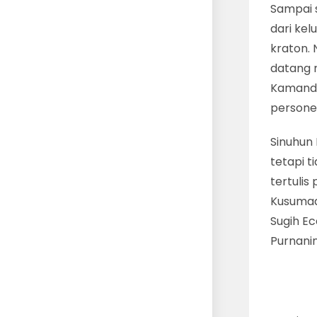
Sampai 
dari ke
kraton.
datang m
Kamandun
persone
Sinuhun 
tetapi t
tertulis
Kusumad
Sugih Ec
Purnani