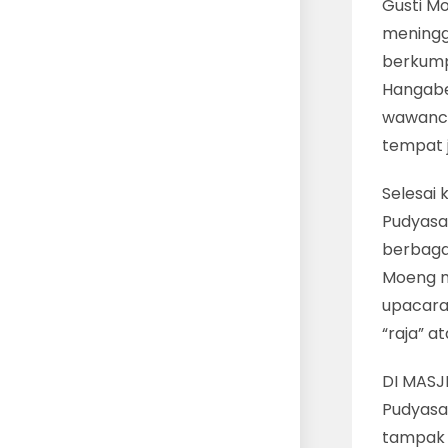
Gusti M
meningg
berkump
Hangabe
wawanca
tempat 
Selesai 
Pudyasa
berbaga
Moeng m
upacara
“raja” at
DI MASJI
Pudyasa
tampak 