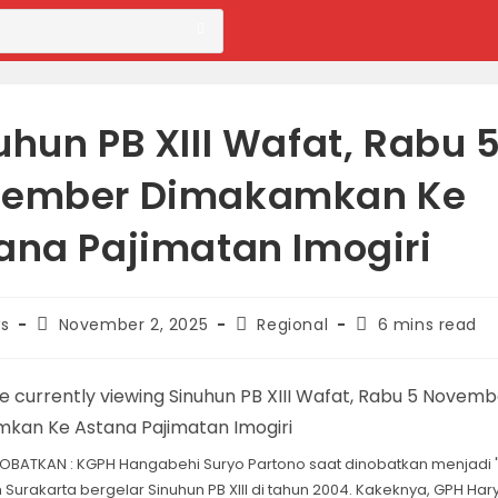
uhun PB XIII Wafat, Rabu 
vember Dimakamkan Ke
ana Pajimatan Imogiri
Post
Post
Reading
s
November 2, 2025
Regional
6 mins read
published:
category:
time:
OBATKAN : KGPH Hangabehi Suryo Partono saat dinobatkan menjadi "r
Surakarta bergelar Sinuhun PB XIII di tahun 2004. Kakeknya, GPH Ha