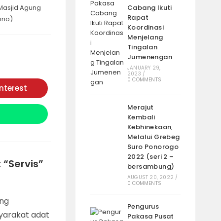
Masjid Agung
Cabang Ikuti
Rapat
ono)
Koordinasi
Menjelang
Tingalan
Jumenengan
JANUARY 29,
2023
/
0 COMMENTS
interest
Opens
in
a
Merajut
new
Kembali
window
Kebhinekaan,
Melalui Grebeg
Suro Ponorogo
2022 (seri 2 –
 “Servis”
bersambung)
AUGUST 20, 2022
/
0 COMMENTS
eng
Pengurus
syarakat adat
Pakasa Pusat