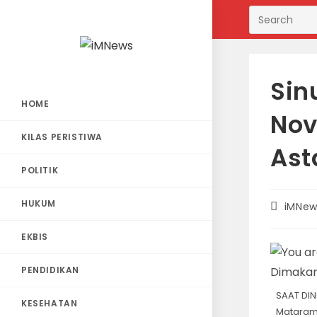
Skip
to
content
Sin
HOME
No
KILAS PERISTIWA
Ast
POLITIK
HUKUM
Post
iMNew
author:
EKBIS
PENDIDIKAN
SAAT DIN
KESEHATAN
Mataram 