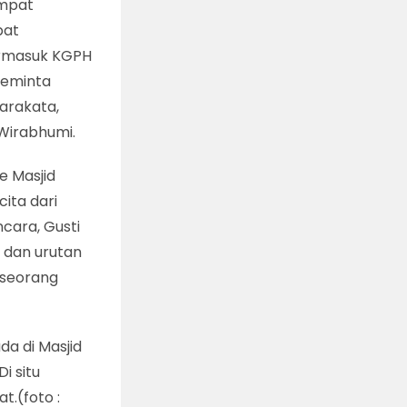
empat
pat
ermasuk KGPH
meminta
arakata,
Wirabhumi.
e Masjid
ita dari
cara, Gusti
 dan urutan
 seorang
da di Masjid
i situ
.(foto :