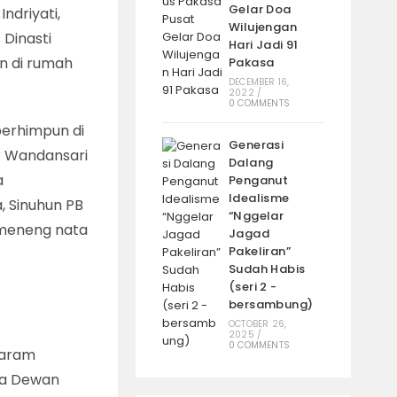
Gelar Doa
ndriyati,
Wilujengan
 Dinasti
Hari Jadi 91
an di rumah
Pakasa
DECEMBER 16,
2022
/
0 COMMENTS
erhimpun di
Generasi
R Wandansari
Dalang
a
Penganut
Idealisme
, Sinuhun PB
“Nggelar
 jumeneng nata
Jagad
Pakeliran”
Sudah Habis
(seri 2 -
bersambung)
OCTOBER 26,
2025
/
0 COMMENTS
taram
ga Dewan