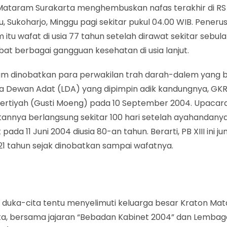
Mataram Surakarta menghembuskan nafas terakhir di RS I
u, Sukoharjo, Minggu pagi sekitar pukul 04.00 WIB. Penerus
itu wafat di usia 77 tahun setelah dirawat sekitar sebul
ibat berbagai gangguan kesehatan di usia lanjut.
m dinobatkan para perwakilan trah darah-dalem yang b
 Dewan Adat (LDA) yang dipimpin adik kandungnya, GK
ertiyah (Gusti Moeng) pada 10 September 2004. Upacar
annya berlangsung sekitar 100 hari setelah ayahandanya
t pada 11 Juni 2004 diusia 80-an tahun. Berarti, PB XIII ini
21 tahun sejak dinobatkan sampai wafatnya.
 duka-cita tentu menyelimuti keluarga besar Kraton Ma
ta, bersama jajaran “Bebadan Kabinet 2004” dan Lemba