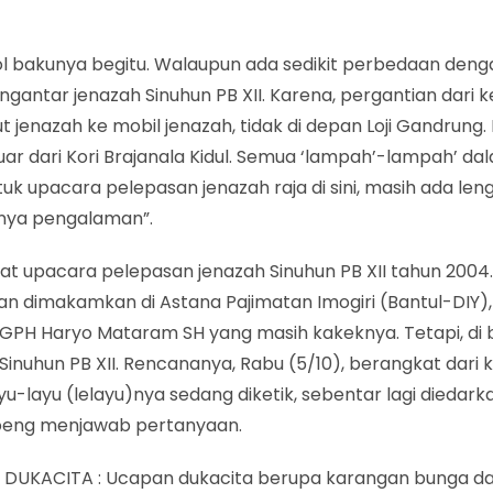
ol bakunya begitu. Walaupun ada sedikit perbedaan deng
gantar jenazah Sinuhun PB XII. Karena, pergantian dari 
 jenazah ke mobil jenazah, tidak di depan Loji Gandrung.
uar dari Kori Brajanala Kidul. Semua ‘lampah’-lampah’ da
uk upacara pelepasan jenazah raja di sini, masih ada len
nya pengalaman”.
aat upacara pelepasan jenazah Sinuhun PB XII tahun 2004. 
an dimakamkan di Astana Pajimatan Imogiri (Bantul-DIY), 
PH Haryo Mataram SH yang masih kakeknya. Tetapi, di 
nuhun PB XII. Rencananya, Rabu (5/10), berangkat dari 
ayu-layu (lelayu)nya sedang diketik, sebentar lagi diedarka
oeng menjawab pertanyaan.
DUKACITA : Ucapan dukacita berupa karangan bunga da