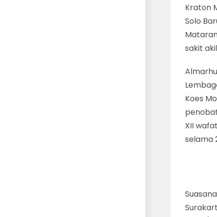
Kraton 
Solo Bar
Mataram 
sakit ak
Almarhu
Lembaga
Koes Mo
penobat
XII wafa
selama 
Suasana
Surakar