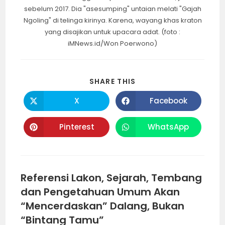
sebelum 2017. Dia "asesumping" untaian melati "Gajah
Ngoling" di telinga kirinya. Karena, wayang khas kraton
yang disajikan untuk upacara adat. (foto :
iMNews.id/Won Poerwono)
SHARE
SHARE THIS
THIS
CONTENT
X
Facebook
Opens
Opens
in
in
a
a
new
new
Pinterest
WhatsApp
Opens
Opens
window
window
in
in
a
a
new
new
window
window
Referensi Lakon, Sejarah, Tembang
dan Pengetahuan Umum Akan
“Mencerdaskan” Dalang, Bukan
“Bintang Tamu”