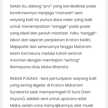
Ki Dr Purwadi juga meletakkan
profesionalistasnya pada penguasaan