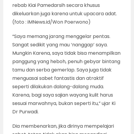
tembang-tembang “Macapat” yang sering
diambil dari karya-karya sastra para
Pujangga Jawa Surakarta. Kekayaan tembang
yang isinya penuh “pitutur”, “sesuluh” dan
“pituduh” ini, bisa disajikan dalam iringan pada
adegan “lepas” misalnya “parekan” Limbuk-
Cangik atau “Gara-gara Panakawan”, bukan
lagu campursari dari bintang tamu.
Selain itu, dalang “pro” yang berdedikasi pada
komitmennya menjaga “marwah” seni
wayang kulit ini, punya daya nalar yang baik
untuk menempatkan “sanggit” pada posisi
yang ideal dan penuh manfaat. Yaitu “sanggit”
lakon dari sejarah perjalanan Kraton Kediri,
Majapahit dan seterusnya hingga Mataram