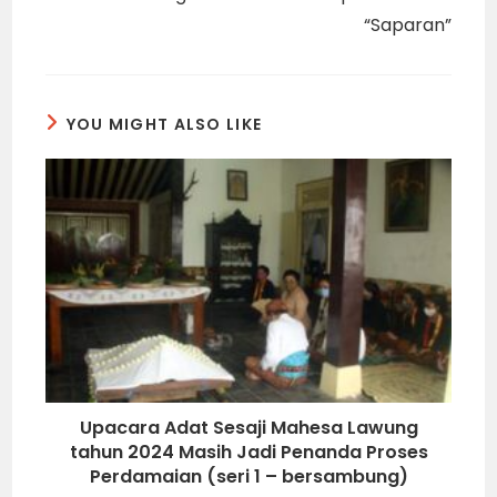
berkeseniannya dalam rangka mencari
rezeki/nafkah, karena “cara-cara
berkeseniannya” telah merusak sumber
nafkahnya sendiri.
Kesadaran pada arah dan cara yang salah,
karena memanfaatkan seni pedalangan
sebagai alat mencari nakah tetapi
mengabaikan segala kaidah nilai-nilai kearifan
lokalnya, harus dihentikan. Dalang perlu
manambah “kaya” referensi lakon,
pengetahuan sejarah, tembang macapat dan
pengetahuan umum agar banyak wawasan,
bertambah kritis dan bisa membedakan
antara sajian yang “bermanfaat” dan yang
“sesat”. (Won Poerwono – habis/i1)