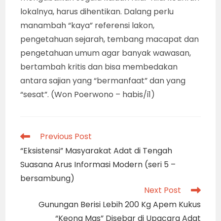
GAGRAG KLASIK : Penyajian seni pertunjukan
wayang kulit “gagrag” Surakarta klasik
konvensional yang sedang digelar kraton,
beberapa tahun lalu, adalah contoh penyajian
wayang sebagai ritual untuk “laku” spiritual,
sakral dan penuh tuntunan”. Bukan untuk
tujuan hura-hura dan “pamer kehebohan”.
(foto : iMNews.id/Won Poerwono)
Upaya membangun kesadaran para praktisi,
lembaga pendidikan seni dan para pemangku
kepentingan, adalah hal serius untuk
mengembalikan seni wayang kulit pada
marwahnya sebagai seni yang sakral,
transendental dan penuh edukasi moral. Para
dalang perlu merenungkan kembali praktik