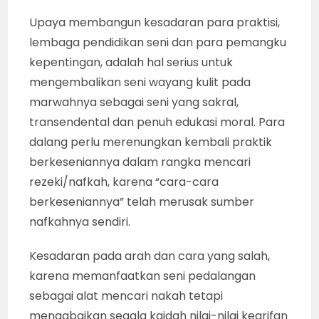
itu. Bagaimana tidak “dikecam” dan
“diharamkan”, jika sajian wayang kulit yang
marak di bulan Agustus ini misalnya, sering
diselingi adegan “saru” (urakan), “misuh-
misuh” dan canda-tawa yang kebablasan?.
Dalam penampilan wayang kulit yang tidak
melukiskan suasana sakral dan tidak
memperlihatkan kecerdasan dalang
membangun suasana sakral transendental
pada adegan-adegan penting, maka nilai-nilai
“tuntunan” wayang itu tidak ada. Oleh sebab
itu, “kecaman” dan penilaian buruk dari
kalangan tertentu tertuju pada praktik pentas
wayang seperti itu, harus diterima sebagai
upaya “penyadaran”.