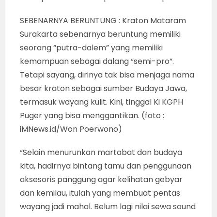
“Melalui pentas wayang, saya ingin
mengedukasi publik yang menghubungkan
peradaban para leluhur nenek moyang warga
bangsa ini, terutama di Jawa. Dari masa ke
masa, zaman ke zaman, ada
keberlanjutannya. Bukan terputus-putus
berdiri sendiri, seperti yang diterima
masyarakat selama ini. Saya menyusun
sanggit lakon dari zaman Kraton Kediri,
Majapahit, Demak, Pajang hingga Mataram
Kartasura,” sebutnya.
Pentas wayang yang mengedukasi publik agar