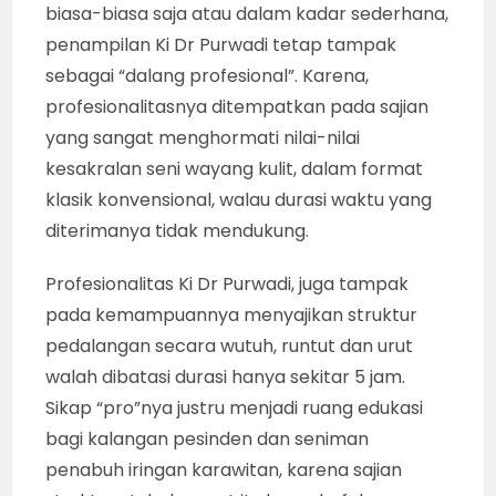
SEDIKIT DALANG : Hanya sedikit nama dalang
yang pernah diundang menggelar wayang
kulit klasik khas kraton, saat berlangsung
upacara adat 10 Sura (Hari Asyura). Karena
memang langka dalang yang punya reputasi
dan dedikasi baik, mau “membalas”
kemurahan sumber asal-usul seni pedalangan
itu. (foto : iMNews.id/Won Poerwono)
Karena, dengan sajian uba-rampe pentas
seperti gamelan, kelir dan sound system yang
biasa-biasa saja atau dalam kadar sederhana,
penampilan Ki Dr Purwadi tetap tampak
sebagai “dalang profesional”. Karena,
profesionalitasnya ditempatkan pada sajian
yang sangat menghormati nilai-nilai