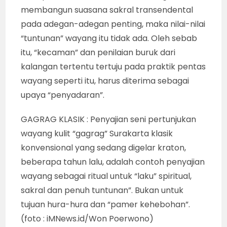
wayang kulit sajian beberapa dalang yang
tersebar luas melalui YouTube, sudah jelas
menunjukkan proses “desakralisasi,
demitologi, dekulturisasi dan delegitimasi” di
satu sisi. Di sisi lain, publik pecinta wayang
semakin diyakinkan bahwa wayang kulit
hanyalah hiburan semata, tak ada nilai
“tuntunannya”.
Kalau ada ekspresi masyarakat dalam 1-2
dekade terakhir, sampai mengeluarkan
anggapan hingga “mengecam” dan menuding
bahwa wayang kulit “haram” untuk ditonton,
sangat mungkin akibat “proses” yang “sesat”