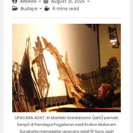
Post
Post
iMNews
August 21, 2025
author:
published:
Post
Reading
Budaya
6 mins read
category:
time:
UPACARA ADAT : Ki Manteb Soedarsono (alm) pernah
tampil di Pendapa Pagelaran saat Kraton Mataram
Surakarta menggelar upacara adat 10 Sura, jauh