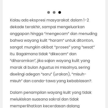
termasuk wayang kulit. Kini, tinggal Ki KGPH
Puger yang bisa menggantikan. (foto :
iMNews.id/Won Poerwono)
“Selain menurunkan martabat dan budaya
kita, hadirnya bintang tamu dan penggunaan
aksesoris panggung agar kelihatan gebyar
dan kemilau, itulah yang membuat pentas
wayang jadi mahal. Belum lagi nilai sewa sound
system menggelegar. Dalam situasi sekarang,
rakyat biasa tidak mungkin kuat nanggap
wayang seperti itu. Tetapi, pamor dalang jelas
kalah dari para bintang tamunya,” jelas Ki Dr
Purwadi.
Penjelasan hasil pengamatan Ki Dr Purwadi,
juga pemandangan di setiap ajang pentas