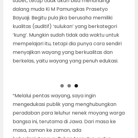
Islam Kartasura, melalui tokoh sentral
Anoman dengan meminjam “setting”
Ramayana atau Maha Bharata.
REBAB PUSAKA : Seni pertunjukan wayang kulit
yang sering digelar di Kraton Mataram
Surakarta saat memperingati 10 Sura (Hari
Asyura), adalah seni untuk upacara adat.
Maka, selain cara menyajikannya, alat musik
rebab Kiai Pamedarsih secara khusus
dikeluarkan juga karena untuk upacara adat.
(foto : iMNews.id/Won Poerwono)
“Saya memang jarang menggelar pentas.
Sangat sedikit yang mau ‘nanggap’ saya.
Mungkin Karena, saya tidak bisa menampilkan
panggung yang heboh, penuh gebyar bintang