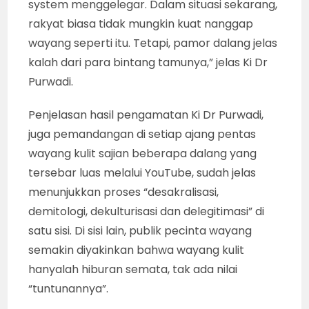
kembali ke “marwah” seni pedalangan
sebagai “tuntunan” selain tontonan, harus
menghilangkan hal-hal buruk dan “sesat”
yang selama ini “dijejalkan” kepada publik.
Sajian tak berkelas dan tak berkualitas di
panggung ditambah adegan penuh konflik
dan perang, harus dikurangi dan banyak
menampilkan sisi kebahagiaan, kedamaian
dan optimisme kehidupan di masa depan.
SEBENARNYA BERUNTUNG : Kraton Mataram
Surakarta sebenarnya beruntung memiliki
seorang “putra-dalem” yang memiliki
kemampuan sebagai dalang “semi-pro”.
Tetapi sayang, dirinya tak bisa menjaga nama
besar kraton sebagai sumber Budaya Jawa,