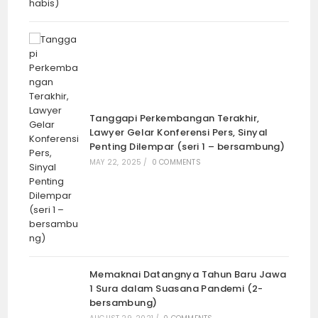
Lokasi Makam Tokoh Leluhur Dinasti
Mataram (Seri 4 – bersambung)
March 17, 2024
Popular Post
Besok, Pakasa Cabang Kudus Gelar
Kirab Menandai Ritual “Mapag Wulan
Siyam”
MARCH 2, 2024
/
0 COMMENTS