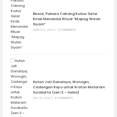
Refleksi 79 Tahun NKRI, Sinuhun PB X Mulai
Merintis “Dukungan”, dari Miangas
Hingga Pulau Rote (seri 3 – bersambung)
August 22, 2024
Fenomena “Makam Ganda” di Beberapa