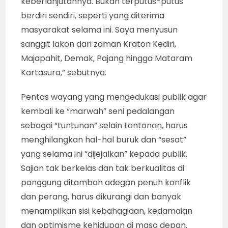
tamu dan serba gemerlap. Saya juga tidak
menguasai sabet fantastis dan atraktif
seperti dilakukan dalang-dalang muda.
Karena, bagi saya sajian wayang kulit harus
sesuai marwahnya, bukan seperti itu,” ujar Ki
Dr Purwadi.
Dia membenarkan, jika dirinya mempelajari
sabet, tetap tidak akan bisa menandingi
dalang muda Ki M Pamungkas Prasetyo
Bayuaji. Begitu pula jika berusaha memiliki
kualitas (auditif) ‘sulukan’ yang berkategori
‘kung’. Mungkin sudah tidak ada waktu untuk
mempelajari itu, tetapi dia punya cara sendiri
menyajikan wayang yang berkualitas dan
berkelas, yaitu wayang yang penuh edukasi.