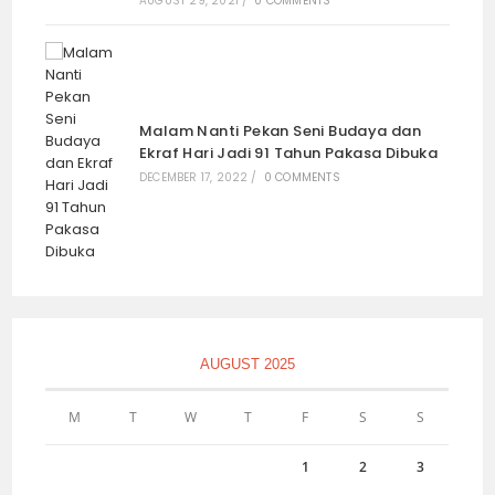
Hutan Jati Danalaya, Wonogiri,
Cadangan Kayu untuk Kraton Mataram
Surakarta (seri 3 – habis)
MAY 18, 2025
/
0 COMMENTS
Tanggapi Perkembangan Terakhir,
Lawyer Gelar Konferensi Pers, Sinyal
Penting Dilempar (seri 1 – bersambung)