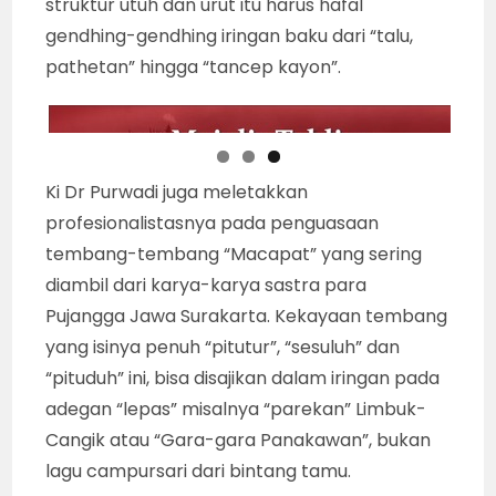
kesakralan seni wayang kulit, dalam format
klasik konvensional, walau durasi waktu yang
diterimanya tidak mendukung.
Profesionalitas Ki Dr Purwadi, juga tampak
pada kemampuannya menyajikan struktur
pedalangan secara wutuh, runtut dan urut
walah dibatasi durasi hanya sekitar 5 jam.
Sikap “pro”nya justru menjadi ruang edukasi
bagi kalangan pesinden dan seniman
penabuh iringan karawitan, karena sajian
struktur utuh dan urut itu harus hafal
gendhing-gendhing iringan baku dari “talu,
pathetan” hingga “tancep kayon”.