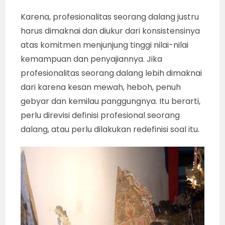
Kesibukan rutin dan yang berkait dengan
profesinya sebagai pendidik, membuatnya
memiliki peluang sedikit untuk memanfaatkan
waktu di bidang praktik seni pedalangan.
Frekuensi pentas yang termasuk sangat
jarang itu, memang bisa diidentikkan dengan
sedikit-banyaknya jam terbang. Tetapi,
sebenarnya tidak bisa untuk mengukur
kategori profesionalitas, semi-pro atau
keamatiran seorang dalang.
Karena, profesionalitas seorang dalang justru
harus dimaknai dan diukur dari konsistensinya
atas komitmen menjunjung tinggi nilai-nilai
kemampuan dan penyajiannya. Jika