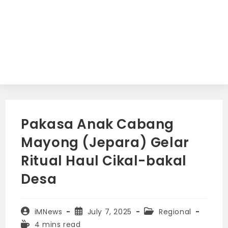
Pakasa Anak Cabang
Mayong (Jepara) Gelar
Ritual Haul Cikal-bakal
Desa
Post
Post
Post
iMNews
July 7, 2025
Regional
author:
published:
category:
Reading
4 mins read