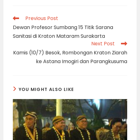
Read
Previous Post
more
Dewan Profesor Sumbang 15 Titik Sarana
articles
Sanitasi di Kraton Mataram Surakarta
Next Post
Kamis (10/7) Besok, Rombongan Kraton Ziarah
ke Astana Imogiri dan Parangkusuma
YOU MIGHT ALSO LIKE