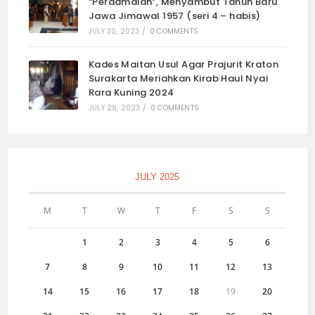
“Perdamaian”, Menyambut Tahun Baru
Jawa Jimawal 1957 (seri 4 – habis)
JULY 30, 2023
/
0 COMMENTS
Kades Maitan Usul Agar Prajurit Kraton
Surakarta Meriahkan Kirab Haul Nyai
Rara Kuning 2024
JULY 28, 2023
/
0 COMMENTS
JULY 2025
M
T
W
T
F
S
S
1
2
3
4
5
6
7
8
9
10
11
12
13
14
15
16
17
18
19
20