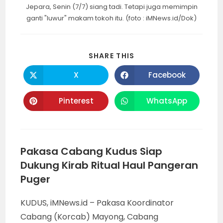
Jepara, Senin (7/7) siang tadi. Tetapi juga memimpin
ganti "luwur" makam tokoh itu. (foto : iMNews.id/Dok)
SHARE
SHARE THIS
THIS
CONTENT
X
Facebook
Opens
Opens
in
in
a
a
new
new
Pinterest
WhatsApp
Opens
Opens
window
window
in
in
a
a
new
new
window
window
Pakasa Cabang Kudus Siap
Dukung Kirab Ritual Haul Pangeran
Puger
KUDUS, iMNews.id – Pakasa Koordinator
Cabang (Korcab) Mayong, Cabang