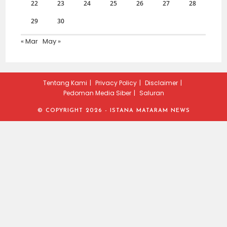
22
23
24
25
26
27
28
29
30
« Mar
May »
Tentang Kami
Privacy Policy
Disclaimer
Pedoman Media Siber
Saluran
© COPYRIGHT 2026 - ISTANA MATARAM NEWS