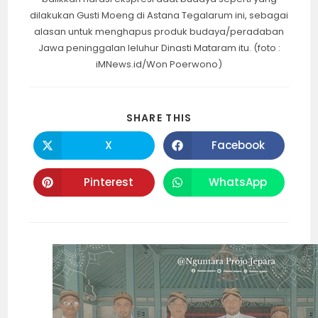
dilakukan Gusti Moeng di Astana Tegalarum ini, sebagai
alasan untuk menghapus produk budaya/peradaban
Jawa peninggalan leluhur Dinasti Mataram itu. (foto :
iMNews.id/Won Poerwono)
SHARE
SHARE THIS
THIS
CONTENT
X
Facebook
Opens
Opens
in
in
a
a
new
new
Pinterest
WhatsApp
Opens
Opens
window
window
in
in
a
a
new
new
window
window