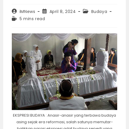
Post
Post
Post
iMNews
April 8, 2024
Budaya
author:
published:
category:
Reading
5 mins read
time:
EKSPRESI BUDAYA : Anasir-anasir yang terbawa budaya
asing sejak era reformasi, salah satunya memutar-
balikkan narasi ekspresi adat budaya seperti yang