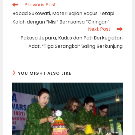
Read
Previous Post
more
Babad Sukowati, Materi Sajian Bagus Tetapi
articles
Kalah dengan “Misi” Bernuansa “Giringan”
Next Post
Pakasa Jepara, Kudus dan Pati Berkegiatan
Adat, “Tiga Serangkai” Saling Berkunjung
YOU MIGHT ALSO LIKE