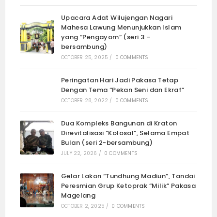
Upacara Adat Wilujengan Nagari
Mahesa Lawung Menunjukkan Islam
yang “Pengayom” (seri 3 –
bersambung)
OCTOBER 25, 2025
/
0 COMMENTS
Peringatan Hari Jadi Pakasa Tetap
Dengan Tema “Pekan Seni dan Ekraf”
OCTOBER 28, 2022
/
0 COMMENTS
Dua Kompleks Bangunan di Kraton
Direvitalisasi “Kolosal”, Selama Empat
Bulan (seri 2-bersambung)
JULY 22, 2026
/
0 COMMENTS
Gelar Lakon “Tundhung Madiun”, Tandai
Peresmian Grup Ketoprak “Milik” Pakasa
Magelang
OCTOBER 2, 2025
/
0 COMMENTS