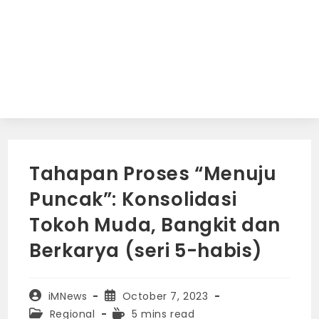
Tahapan Proses “Menuju
Puncak”: Konsolidasi
Tokoh Muda, Bangkit dan
Berkarya (seri 5-habis)
Post
Post
iMNews
October 7, 2023
author:
published:
Post
Reading
Regional
5 mins read