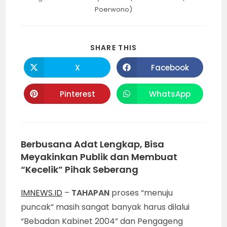
Poerwono)
SHARE
SHARE THIS
THIS
CONTENT
X
Facebook
Opens
Opens
in
in
a
a
new
new
Pinterest
WhatsApp
Opens
Opens
window
window
in
in
a
a
new
new
window
window
Berbusana Adat Lengkap, Bisa
Meyakinkan Publik dan Membuat
“Kecelik” Pihak Seberang
IMNEWS.ID
–
TAHAPAN
proses “menuju
puncak” masih sangat banyak harus dilalui
“Bebadan Kabinet 2004” dan Pengageng