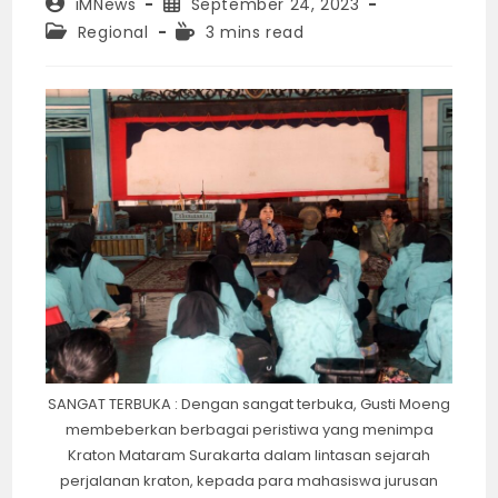
Post
Post
iMNews
September 24, 2023
author:
published:
Post
Reading
Regional
3 mins read
category:
time:
SANGAT TERBUKA : Dengan sangat terbuka, Gusti Moeng
membeberkan berbagai peristiwa yang menimpa
Kraton Mataram Surakarta dalam lintasan sejarah
perjalanan kraton, kepada para mahasiswa jurusan