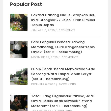
Popular Post
Pakasa Cabang Kudus Tetapkan Haul
Kyai Glongsor 27 Rejeb, Kirab Dimulai
Tahun Depan
JANUARY 10, 2025
/
0 COMMENTS
Para Pengurus Pakasa Cabang
Memandang, KGPH Hangabehi “Lebih
Layak” (seri 6 – bersambung)
NOVEMBER 29, 2025
/
0 COMMENTS
Publik Benar-benar Menyaksikan Ada
Seorang “Nata Tanpa Labuh Karya”
(seri 3 – bersambung)
DECEMBER 6, 2025
/
0 COMMENTS
Tata-ulang Organisasi Pakasa, Jadi
Sinyal Serius Ultah Sewindu “Istana
Mataram” (seri 1 – bersambung)