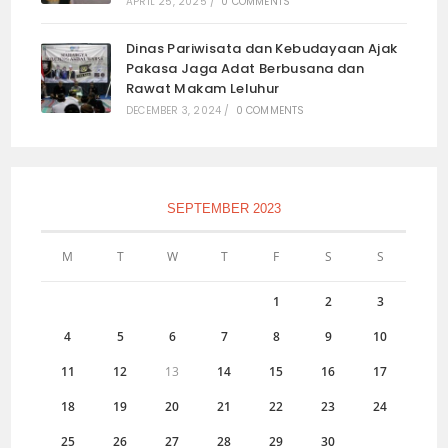
APRIL 25, 2025
/
0 COMMENTS
Dinas Pariwisata dan Kebudayaan Ajak
Pakasa Jaga Adat Berbusana dan
Rawat Makam Leluhur
DECEMBER 3, 2024
/
0 COMMENTS
SEPTEMBER 2023
M
T
W
T
F
S
S
1
2
3
4
5
6
7
8
9
10
11
12
13
14
15
16
17
18
19
20
21
22
23
24
25
26
27
28
29
30