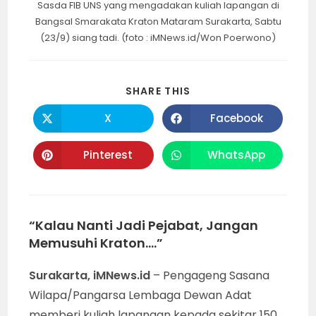
Sasda FIB UNS yang mengadakan kuliah lapangan di
Bangsal Smarakata Kraton Mataram Surakarta, Sabtu
(23/9) siang tadi. (foto : iMNews.id/Won Poerwono)
SHARE
SHARE THIS
THIS
CONTENT
X
Facebook
Opens
Opens
in
in
a
a
new
new
Pinterest
WhatsApp
Opens
Opens
window
window
in
in
a
a
new
new
window
window
“Kalau Nanti Jadi Pejabat, Jangan
Memusuhi Kraton….”
Surakarta, iMNews.id
– Pengageng Sasana
Wilapa/Pangarsa Lembaga Dewan Adat
memberi kuliah lapangan kepada sekitar 150