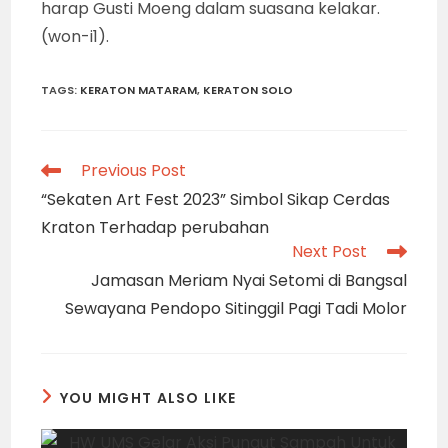
harap Gusti Moeng dalam suasana kelakar.
(won-i1).
TAGS
:
KERATON MATARAM
,
KERATON SOLO
Read
Previous Post
more
“Sekaten Art Fest 2023” Simbol Sikap Cerdas
articles
Kraton Terhadap perubahan
Next Post
Jamasan Meriam Nyai Setomi di Bangsal
Sewayana Pendopo Sitinggil Pagi Tadi Molor
YOU MIGHT ALSO LIKE