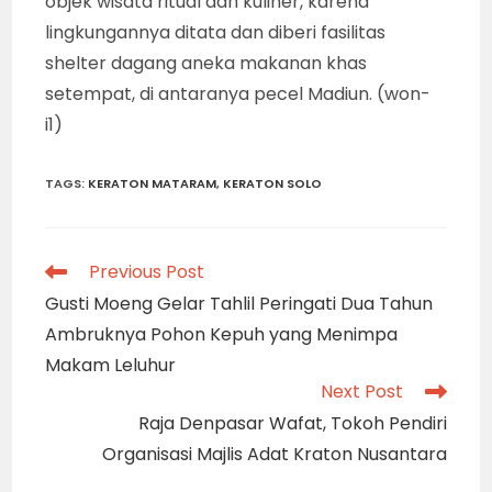
objek wisata ritual dan kuliner, karena
lingkungannya ditata dan diberi fasilitas
shelter dagang aneka makanan khas
setempat, di antaranya pecel Madiun. (won-
i1)
TAGS
:
KERATON MATARAM
,
KERATON SOLO
Read
Previous Post
more
Gusti Moeng Gelar Tahlil Peringati Dua Tahun
articles
Ambruknya Pohon Kepuh yang Menimpa
Makam Leluhur
Next Post
Raja Denpasar Wafat, Tokoh Pendiri
Organisasi Majlis Adat Kraton Nusantara