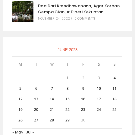
Doa Dari Krendhawahana, Agar Korban
Gempa Cianjur Diberi Kekuatan
NOVEMBER 24, 2022
/
0 COMMENTS
JUNE 2023
M
T
W
T
F
S
S
1
2
3
4
5
6
7
8
9
10
11
12
13
14
15
16
17
18
19
20
21
22
23
24
25
26
27
28
29
30
« May
Jul »