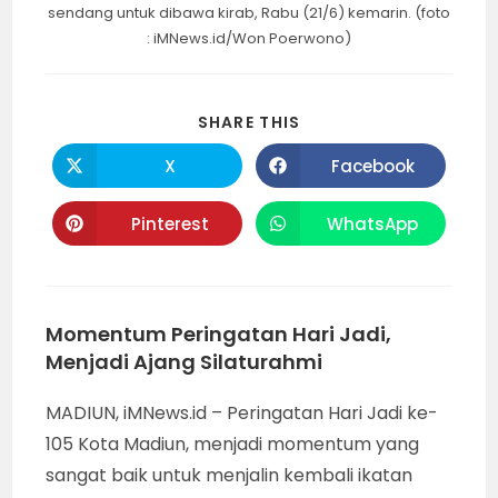
sendang untuk dibawa kirab, Rabu (21/6) kemarin. (foto
: iMNews.id/Won Poerwono)
SHARE
SHARE THIS
THIS
CONTENT
X
Facebook
Opens
Opens
in
in
a
a
new
new
Pinterest
WhatsApp
Opens
Opens
window
window
in
in
a
a
new
new
window
window
Momentum Peringatan Hari Jadi,
Menjadi Ajang Silaturahmi
MADIUN, iMNews.id – Peringatan Hari Jadi ke-
105 Kota Madiun, menjadi momentum yang
sangat baik untuk menjalin kembali ikatan