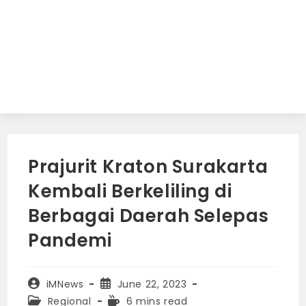
Prajurit Kraton Surakarta
Kembali Berkeliling di
Berbagai Daerah Selepas
Pandemi
Post
Post
iMNews
June 22, 2023
author:
published:
Post
Reading
Regional
6 mins read