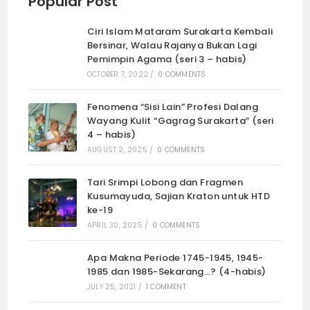
Popular Post
Ciri Islam Mataram Surakarta Kembali
Bersinar, Walau Rajanya Bukan Lagi
Pemimpin Agama (seri 3 – habis)
OCTOBER 7, 2022
/
0 COMMENTS
Fenomena “Sisi Lain” Profesi Dalang
Wayang Kulit “Gagrag Surakarta” (seri
4 – habis)
AUGUST 2, 2025
/
0 COMMENTS
Tari Srimpi Lobong dan Fragmen
Kusumayuda, Sajian Kraton untuk HTD
ke-19
APRIL 30, 2025
/
0 COMMENTS
Apa Makna Periode 1745-1945, 1945-
1985 dan 1985-Sekarang…? (4-habis)
JULY 25, 2021
/
1 COMMENT