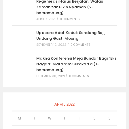
Regenerasi Harus Berjalan, Walau
Zaman tak Bikin Nyaman (2-
bersambung)
APRIL 7, 2021
/
0 COMMENTS
Upacara Adat Keduk Sendang Beji,
Undang Gusti Moeng
SEPTEMBER 10, 2022
/
0 COMMENTS
Makna Konferensi Meja Bundar Bagi “Eks
Nagari” Mataram Surakarta (1-
bersambung)
DECEMBER 30, 2021
/
0 COMMENTS
APRIL 2022
M
T
W
T
F
S
S