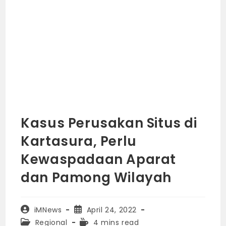
Kasus Perusakan Situs di
Kartasura, Perlu
Kewaspadaan Aparat
dan Pamong Wilayah
Post
Post
iMNews
April 24, 2022
author:
published:
Post
Reading
Regional
4 mins read