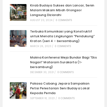
Kirab Budaya Sukses dan Lancar, Senin
Malam Makam Mbah Glongsor
Langsung Diziarahi
AUGUST 20, 2024
/
0 COMMENTS
Terbuka Komunikasi yang Konstruktif
untuk Menata Lingkungan “Pendukung”
Kraton (seri 4 – bersambung)
MARCH 26, 2023
/
0 COMMENTS
Makna Konferensi Meja Bundar Bagi “Eks
Nagari” Mataram Surakarta (1-
bersambung)
DECEMBER 30, 2021
/
0 COMMENTS
Pakasa Cabang Jepara Sampaikan
Petisi Pelestarian Seni Budaya Lokal
Kepada Pemda
SEPTEMBER 18, 2023
/
0 COMMENTS