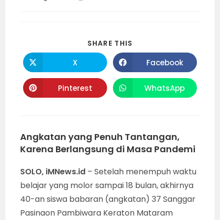
category:
time:
SHARE
SHARE THIS
THIS
CONTENT
X
Facebook
Opens
Opens
in
in
a
a
new
new
Pinterest
WhatsApp
Opens
Opens
window
window
in
in
a
a
new
new
window
window
Angkatan yang Penuh Tantangan,
Karena Berlangsung di Masa Pandemi
SOLO, iMNews.id
– Setelah menempuh waktu
belajar yang molor sampai 18 bulan, akhirnya
40-an siswa babaran (angkatan) 37 Sanggar
Pasinaon Pambiwara Keraton Mataram