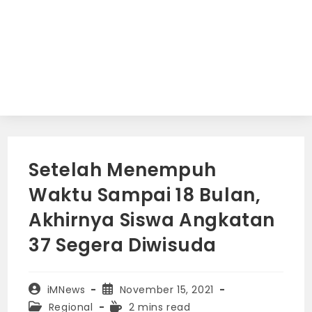
Setelah Menempuh
Waktu Sampai 18 Bulan,
Akhirnya Siswa Angkatan
37 Segera Diwisuda
Post
Post
iMNews
November 15, 2021
author:
published:
Post
Reading
Regional
2 mins read