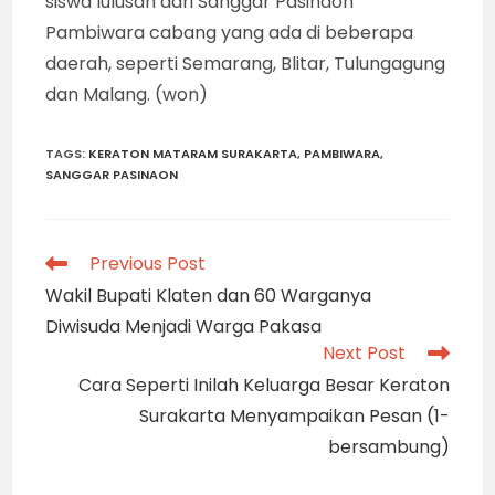
siswa lulusan dari Sanggar Pasinaon
Pambiwara cabang yang ada di beberapa
daerah, seperti Semarang, Blitar, Tulungagung
dan Malang. (won)
TAGS
:
KERATON MATARAM SURAKARTA
,
PAMBIWARA
,
SANGGAR PASINAON
Read
Previous Post
more
Wakil Bupati Klaten dan 60 Warganya
articles
Diwisuda Menjadi Warga Pakasa
Next Post
Cara Seperti Inilah Keluarga Besar Keraton
Surakarta Menyampaikan Pesan (1-
bersambung)