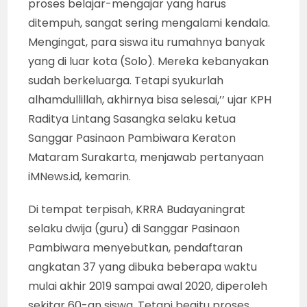
proses belajar-mengajar yang harus
ditempuh, sangat sering mengalami kendala.
Mengingat, para siswa itu rumahnya banyak
yang di luar kota (Solo). Mereka kebanyakan
sudah berkeluarga. Tetapi syukurlah
alhamdullillah, akhirnya bisa selesai,’’ ujar KPH
Raditya Lintang Sasangka selaku ketua
Sanggar Pasinaon Pambiwara Keraton
Mataram Surakarta, menjawab pertanyaan
iMNews.id, kemarin.
Di tempat terpisah, KRRA Budayaningrat
selaku dwija (guru) di Sanggar Pasinaon
Pambiwara menyebutkan, pendaftaran
angkatan 37 yang dibuka beberapa waktu
mulai akhir 2019 sampai awal 2020, diperoleh
sekitar 60-an siswa. Tetapi begitu proses