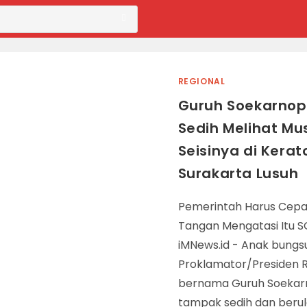
REGIONAL
Guruh Soekarnop
Sedih Melihat M
Seisinya di Kerat
Surakarta Lusuh
Pemerintah Harus Cepa
Tangan Mengatasi Itu S
iMNews.id - Anak bungs
Proklamator/Presiden R
bernama Guruh Soekar
tampak sedih dan beru