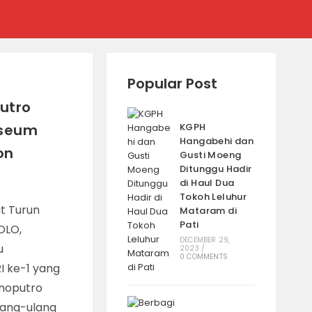
Popular Post
utro
useum
KGPH
Hangabehi dan
on
Gusti Moeng
Ditunggu Hadir
di Haul Dua
Tokoh Leluhur
t Turun
Mataram di
Pati
OLO,
DECEMBER 29,
u
2023
/
0 COMMENTS
I ke-1 yang
noputro
lang-ulang