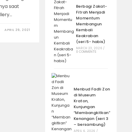
nya saat
Berbagi Zakat-
Fitrah Menjadi
lery…
Momentum
Membangun
Kembali
APRIL 29, 2021
Keakraban
(seri 5- habis)
MARCH 23, 2026
/
0 COMMENTS
Menbud Fadli Zon
di Museum
Kraton,
Kunjungan
“Membangkitkan”
Kenangan (seri 3
– bersambung)
APRIL 6, 2026
/