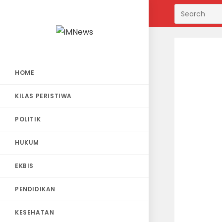
Skip
to
content
HOME
KILAS PERISTIWA
POLITIK
HUKUM
EKBIS
PENDIDIKAN
KESEHATAN