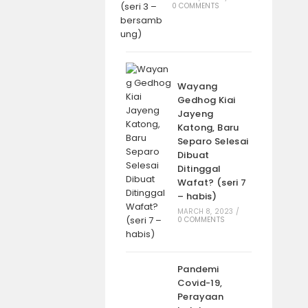
0 COMMENTS
Wayang
Gedhog Kiai
Jayeng
Katong, Baru
Separo Selesai
Dibuat
Ditinggal
Wafat? (seri 7
– habis)
MARCH 8, 2023
/
0 COMMENTS
Pandemi
Covid-19,
Perayaan