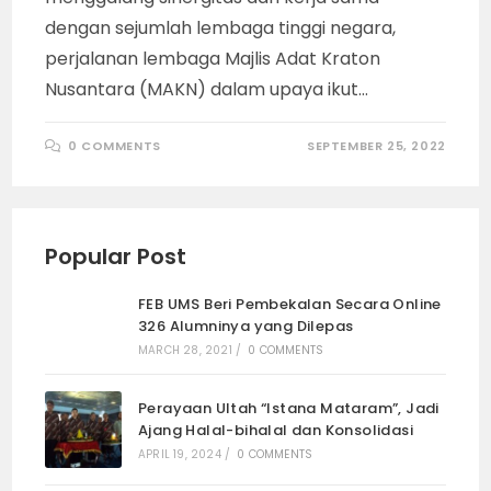
dengan sejumlah lembaga tinggi negara,
perjalanan lembaga Majlis Adat Kraton
Nusantara (MAKN) dalam upaya ikut…
0 COMMENTS
SEPTEMBER 25, 2022
Popular Post
FEB UMS Beri Pembekalan Secara Online
326 Alumninya yang Dilepas
MARCH 28, 2021
/
0 COMMENTS
Perayaan Ultah “Istana Mataram”, Jadi
Ajang Halal-bihalal dan Konsolidasi
APRIL 19, 2024
/
0 COMMENTS