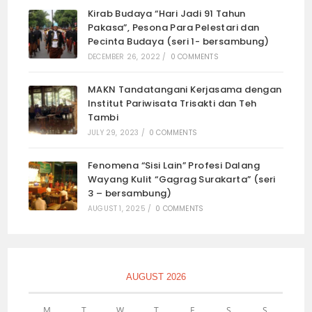
Kirab Budaya “Hari Jadi 91 Tahun
Pakasa”, Pesona Para Pelestari dan
Pecinta Budaya (seri 1- bersambung)
DECEMBER 26, 2022
/
0 COMMENTS
MAKN Tandatangani Kerjasama dengan
Institut Pariwisata Trisakti dan Teh
Tambi
JULY 29, 2023
/
0 COMMENTS
Fenomena “Sisi Lain” Profesi Dalang
Wayang Kulit “Gagrag Surakarta” (seri
3 – bersambung)
AUGUST 1, 2025
/
0 COMMENTS
AUGUST 2026
M
T
W
T
F
S
S