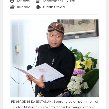
Post
Post
iMNews
December 8, 2025
author:
published:
Post
Reading
Budaya
6 mins read
category:
time:
PENGAGENG KASENTANAN : Seorang calon pemimpin di
Kraton Mataram Surakarta, harus berpengalaman di