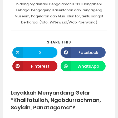
bidang organisasi. Pengalaman KGPH Hangabehi
sebagai Pengageng Kasentanan dan Pengageng
Museum, Pagelaran dan Alun-alun Lor, tentu sangat
berharga. (foto : iMNews.id/Wob Poerwono)
SHARE
SHARE THIS
THIS
CONTENT
X
Facebook
Opens
Opens
in
in
a
a
new
new
Pinterest
WhatsApp
Opens
Opens
window
window
in
in
a
a
new
new
window
window
Layakkah Menyandang Gelar
“Khalifatullah, Ngabdurrachman,
Sayidin, Panatagama”?