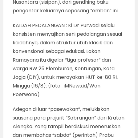
Dalam lakon Ramayana berdurasi 4 jam itu, Ki
Dr Purwadi tetap mengikuti kaidah seni
pedalangan klasik konvensional dimulai
dengan “jejer” Kraton Alangkadiraja. Di
“pasewakan” itu, Raja Prabu Dasamuka
mengundang Patih Prahastha, Kumbakarna
(kakak), Sarpa Kenaka, Gunawan Wibisono
(adik), Raden Indrajit (anak), Kala Marica dan
parekan “emban”. Gending yang disajikan urut,
Ayak, Kabor dan Gleyong.