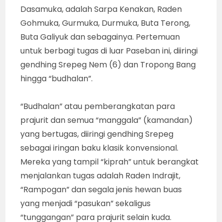
Tentu saja, semua dimulai dari urutan sesuai
kaidah dari gendhing “Talu”, “jejer sepisan”
(Kraton Alengka) yang diinteroduksi dan
pemanasan dengan “suluk” dan “janturan”
untuk membangun suasana, memasuki inti
cerita (lakon). “Jejeran” ini didahului “parekan”
Limbuk-Cangik yang diiringi gendhing Ladrang
Nusantara (sisipan), dari gendhing baku
pengantar keluarnya sepasang “emban” ini.
KAIDAH PEDALANGAN : Ki Dr Purwadi selalu
konsisten menyajikan seni pedalangan sesuai
kaidahnya, dalam struktur utuh klasik dan
konvensional sebagai edukasi. Lakon
Ramayana itu digelar “tiga profesor” dan
warga RW 25 Plemburan, Kentungan, Kota
Jogja (DIY), untuk merayakan HUT ke-80 RI,