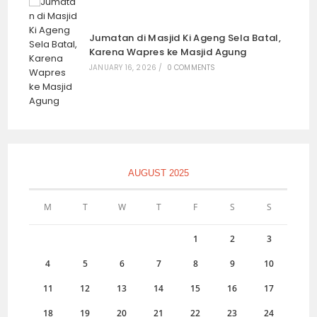
Pakasa Cabang Ngawi dan Cabang
Ponorogo, Akan Kerahkan Lebih 20
Dhadhak-Merak
NOVEMBER 20, 2024
/
0 COMMENTS
Kirab Budaya “Hari Jadi 91 Tahun
Pakasa”, Pesona Para Pelestari dan