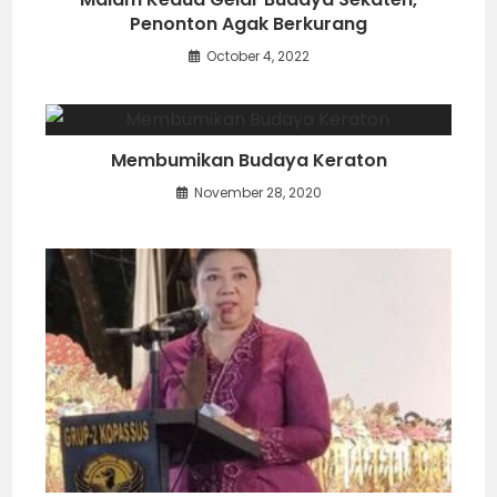
berganti pada “jejer keempat” di Kraton
Singgelapura yang dihiasi tokoh Raden
Gunawan Wibisana (Prabu Bisawarna), Prabu
Rama, Lesmana, Sinta, Anoman, Bathara Guru,
Narada dan Bathara Wisnu.
“Setelah itu, jejer Kraton Yawastina. Tokohnya
Parikesit, Narada dan Anoman. Iringan
gendhingnya urut dan baku. Begitu pula pada
jejeran berikutnya, Kraton Kahuripan.
Tokohnya Prabu Matswapati (Prabu
Yudayana), Anoman dan Narada. Berlanjut ke
Kraton Jenggala. Tokohnya diwakili Prabu
Baladewa (Prabu Jayapurusa), Anoman,
Narada, Seta, Wratsangka dan Raden Utara
sebagai “pemeran” saja,” tunjuknya. (Won