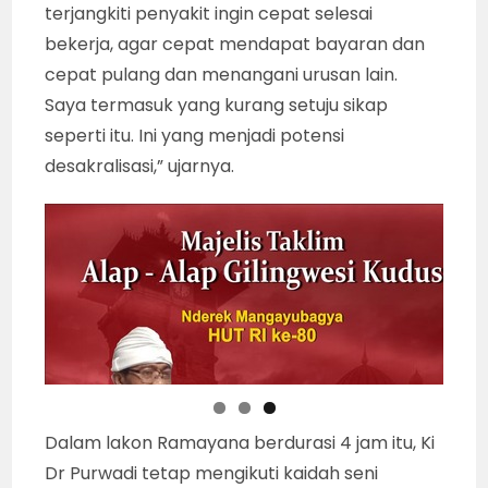
“Selain untuk para pecinta seni wayang kulit
dan masyarakat luas, pentas seperti itu juga
menjadi kesempatan saya mengedukasi para
seniman karawitan yang mendukung
pementasan saya. Agar ‘yaga’ (pengrawit),
kembali mengenal dan hafal gending-gending
baku sesuai struktur utuh pedalangan dari
Pathet Nem, Sanga sampai Manyura. Para
pesinden juga biar belajar gendhing-gendhing
sindenan baku”.
“Soal durasi pentas wayang menjadi pendek,
kalau saya amati, keinginan itu banyak yang
datang dari kalangan internal seniman
karawitan pengiring sendiri lo. Mereka sudah
terjangkiti penyakit ingin cepat selesai
bekerja, agar cepat mendapat bayaran dan