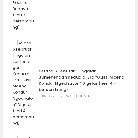
“Putri Mbalela” yang “Mbangun-Miturut”
dan Selalu “Mikul Dhuwur, Mendhem
Jero” (seri 4-bersambung)
April 8, 2023
Popular Post
“Masih Diwarnai Insiden”, Ritual Sekaten
Garebeg Mulud 2024 Resmi Dimulai
Siang Tadi
SEPTEMBER 9, 2024
/
0 COMMENTS