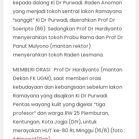
Pentas pakeliran “gagrag” Surakarta yang
disajikan Ki Dr Purwadi di tengah “jagad” seni
pedalangan “gagrag Jogja” itu, hanya
berdurasi 4 jam sejak dimulai pukul 20.00 WIB,
semalam. Karena, ada pesan penting yang
disampaikan tiga profesor melalui orasi
budaya dan kebangsaannya. Pentas harus
berakhir pukul 01.00 WIB, karena dianggap
sudah menjadi konvensi publik mengenai
“sajian hiburan”.
Setelah orasi kebudayaan dan kebangsaan
disampaikan “tiga serangkai profesor”,
berturut-turut diserahkan tiga tokoh wayang
kepada dalang Ki Dr Purwadi. Raden Anoman
yang menjadi tokoh sentral lakon Ramayana