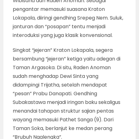
yang bertugas, diiringi gendhing Srepeg
sebagai iringan baku klasik konvensional.
Mereka yang tampil “kiprah” untuk berangkat
menjalankan tugas adalah Raden Indrajit,
“Rampogan” dan segala jenis hewan buas
yang menjadi “pasukan” sekaligus
“tunggangan” para prajurit selain kuda.
“Budhalan” lewat, bergantilah “jejer” kedua.