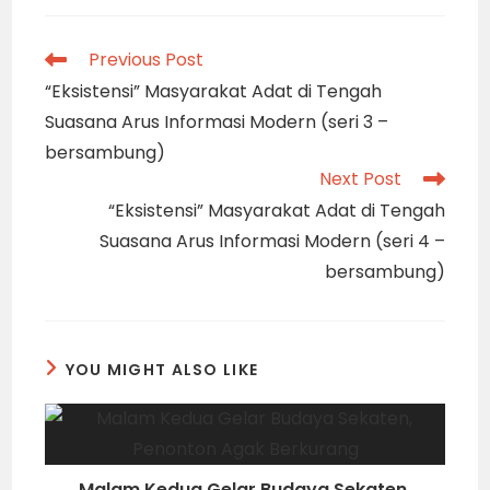
Taman Soka, berlanjut ke medan perang
“Brubuh Ngalengka”.
“LUMAYAN MEWAH” : Balai RW 25 Plemburan,
Kentungan, Kota Jogja (DIY) menjadi gedung
yang lumayan mewah bagi Ki Dr Purwadi,
ketika “ditanggap” tiga profesor dan warga
RW setempat untuk menggelar lakon
Ramayana pada pentas wayang kulit
merayakan HUT ke-80 RI, Minggu (16/8),
semalam. (foto : iMNews.id/Dok)
Adegan perang segera dihadirkan Ki Dr
Purwadi, antara Raden Kumbakarna melawan
Sugriwa, Anila dan Anggada. Sedangkan Prabu
dasamuka melawan raden Anoman yang
diiringi gendhing Srepeg Sanga. Adegan