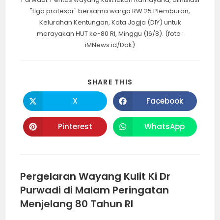
"tiga profesor" bersama warga RW 25 Plemburan,
Kelurahan Kentungan, Kota Jogja (DIY) untuk
merayakan HUT ke-80 RI, Minggu (16/8). (foto :
iMNews.id/Dok)
SHARE
SHARE THIS
THIS
CONTENT
X
Facebook
Opens
Opens
in
in
a
a
new
new
Pinterest
WhatsApp
Opens
Opens
window
window
in
in
a
a
new
new
window
window
Pergelaran Wayang Kulit Ki Dr
Purwadi di Malam Peringatan
Menjelang 80 Tahun RI