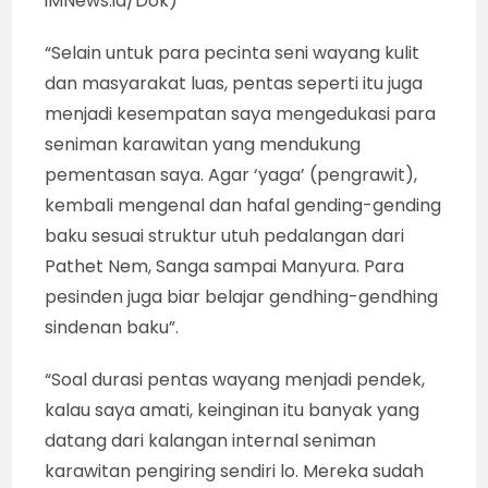
“sanggit” Ki Dr Purwadi, diserahkan Prof Dr
Soeripto (86). Sedangkan Prof Dr Hardiyanto
menyerahkan tokoh Prabu Rama dan Prof Dr
Panut Mulyono (mantan rektor)
menyerahkan tokoh Raden Lesmana.
MEMBERI ORASI : Prof Dr Hardiyanto (mantan
Dekan FK UGM), saat memberi orasi
kebudayaan dan kebangsaan sebelum lakon
Ramayana yang disajikan Ki Dr Purwadi.
Pentas wayang kulit yang digelar “tiga
profesor” dan warga RW 25 Plemburan,
Kentungan, Kota Jogja (DIY), untuk
merayakan HUT ke-80 RI, Minggu (16/8).(foto :
iMNews.id/Dok)