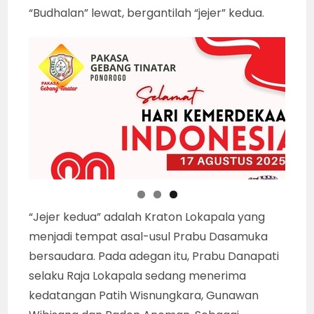
Minggu (16/8). (foto : iMNews.id/Won
Poerwono)
Adegan di luar “pasewakan”, melukiskan
suasana para prajurit “Sabrangan” dari Kraton
Alengka. Yang tampil berdiskusi meneruskan
dan membahas “sabda” (perintah) Prabu
Dasamuka, adalah Sarpa Kenakan, Raden
Gohmuka, Gurmuka, Durmuka, Buta Terong,
Buta Galiyuk dan sebagainya. Pertemuan
untuk berbagi tugas di luar Paseban ini, diiringi
gendhing Srepeg Nem (6) dan Tropong Bang
hingga “budhalan”.
“Budhalan” atau pemberangkatan para
prajurit dan semua “manggala” (kamandan)