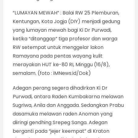
“Jejer kedua” adalah Kraton Lokapala yang
menjadi tempat asal-usul Prabu Dasamuka
bersaudara. Pada adegan itu, Prabu Danapati
selaku Raja Lokapala sedang menerima