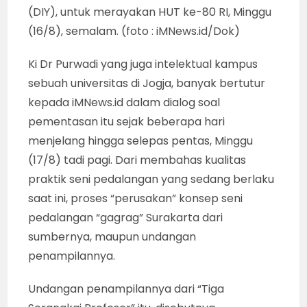
TOKOH SENTRAL : Raden Anoman yang
“disanggit” menjadi “pamomong” para “Ratu
Tanah Jawa”, dalam lakon Ramayana yang
disajikan dalang Ki Dr Purwadi, yang digelar
bersama tiga profesor” dan warga RW 25
Plemburan, Kelurahan Kentungan, Kota Jogja
(DIY), untuk merayakan HUT ke-80 RI, Minggu
(16/8), semalam. (foto : iMNews.id/Dok)
Ki Dr Purwadi yang juga intelektual kampus
sebuah universitas di Jogja, banyak bertutur
kepada iMNews.id dalam dialog soal
pementasan itu sejak beberapa hari
menjelang hingga selepas pentas, Minggu
(17/8) tadi pagi. Dari membahas kualitas
praktik seni pedalangan yang sedang berlaku