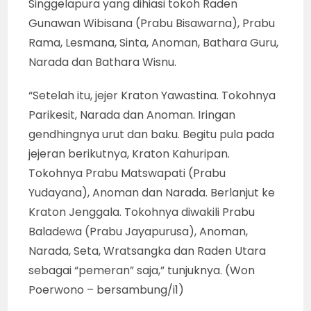
kedatangan Patih Wisnungkara, Gunawan
Wibisana dan Raden Anoman. Sebagai
pengantar memasuki suasana Kraton
Lokapala, diiringi gendhing Srepeg Nem. Suluk,
janturan dan “posapan” tentu menjadi
interoduksi yang juga klasik konvensional.
Singkat “jejeran” Kraton Lokapala, segera
bersambung “jejeran” ketiga yaitu adegan di
Taman Argasoka. Di situ, Raden Anoman
sudah menghadap Dewi Sinta yang
didampingi Trijatha, setelah mendapat
“pesan” Prabu Danapati. Gendhing
Subakastawa menjadi iringan baku sekaligus
menandai tahapan struktur sajian pentas
wayang memasuki Pathet Sanga (9). Dari