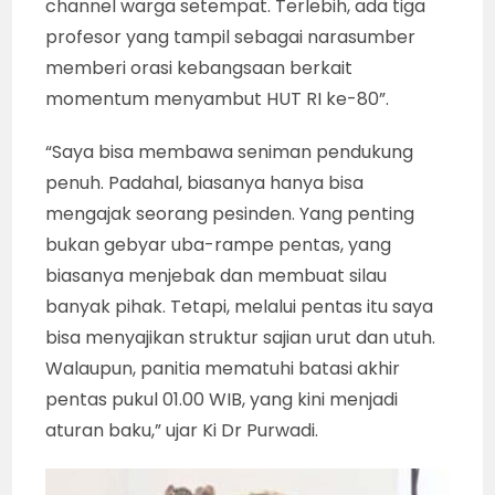
“Saya juga puas, bangga dan senang bisa
mengedukasi dan sedikit memberi hiburan
warga bangsa dari tengah Kota Jogja. Walau
lokasi pentas di tengah kampung dan sekelas
RW, tetapi misi edukasi ini untuk khalayak luas.
Karena, disiarkan melalui live streaming
channel warga setempat. Terlebih, ada tiga
profesor yang tampil sebagai narasumber
memberi orasi kebangsaan berkait
momentum menyambut HUT RI ke-80”.
“Saya bisa membawa seniman pendukung
penuh. Padahal, biasanya hanya bisa
mengajak seorang pesinden. Yang penting
bukan gebyar uba-rampe pentas, yang
biasanya menjebak dan membuat silau