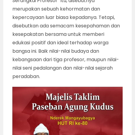
saat ini, proses “perusakan” konsep seni
pedalangan “gagrag” Surakarta dari
sumbernya, maupun undangan
penampilannya.
Undangan penampilannya dari “Tiga
Serangkai Profesor” itu, disebutnya
merupakan sebuah kehormatan dan
kepercayaan luar biasa kepadanya. Tetapi,
disebutkan ada semacam kesepahaman dan
kesepakatan bersama untuk memberi
edukasi positif dan ideal terhadap warga
bangsa ini. Baik nilai-nilai budaya dan
kebangsaan dari tiga profesor, maupun nilai-
nilai seni pedalangan dan nilai-nilai sejarah
peradaban.