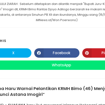
ULUI ZIARAH : Sebelum ditetapkan dan dilantik menjadi "Bupati Juru-
n" Imogiri dll, KRMH Bimo Rantas Djoyo Adilogo berziarah ke makam 
akarta, di antaranya Sinuhun PB XII dan ibundanya, Minggu siang (15/10
iMNews.id/Won Poerwono)
SHARE
HIS
THIS
X
Facebook
P
Opens
Opens
in
in
CONTENT
a
a
new
new
WhatsApp
Opens
window
window
in
a
new
window
a Haru Warnai Pelantikan KRMH Bimo (46) Menj
unci Astana Imogiri”