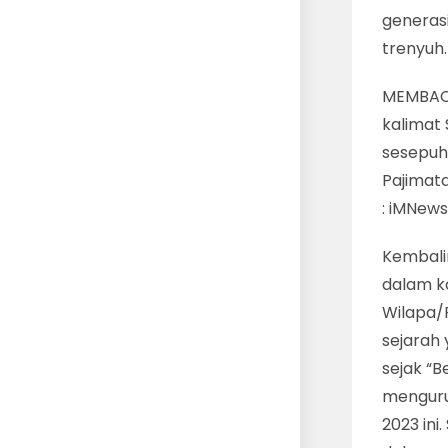
generas
trenyuh.
MEMBACA
kalimat
sesepuh
Pajimata
: iMNew
Kembali
dalam k
Wilapa/
sejarah
sejak “B
mengurus
2023 ini