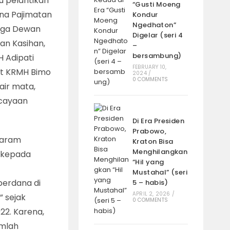
u pelantikan
“Gusti Moeng
ana Pajimatan
Kondur
Ngedhaton”
baga Dewan
Digelar (seri 4
an Kasihan,
–
bersambung)
H Adipati
FEBRUARY 10,
t KRMH Bimo
2024
/
0 COMMENTS
ir mata,
rcayaan
Di Era Presiden
Prabowo,
taram
Kraton Bisa
Menghilangkan
u kepada
“Hil yang
Mustahal” (seri
perdana di
5 – habis)
APRIL 2, 2026
/
” sejak
0 COMMENTS
22. Karena,
umlah