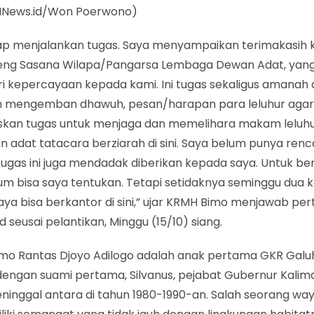
 iMNews.id/Won Poerwono)
iap menjalankan tugas. Saya menyampaikan terimakasih
ng Sasana Wilapa/Pangarsa Lembaga Dewan Adat, yang
 kepercayaan kepada kami. Ini tugas sekaligus amanah d
 mengemban dhawuh, pesan/harapan para leluhur agar
kan tugas untuk menjaga dan memelihara makam leluhu
 adat tatacara berziarah di sini. Saya belum punya renc
ugas ini juga mendadak diberikan kepada saya. Untuk bertu
um bisa saya tentukan. Tetapi setidaknya seminggu dua ka
aya bisa berkantor di sini,” ujar KRMH Bimo menjawab pe
d seusai pelantikan, Minggu (15/10) siang.
mo Rantas Djoyo Adilogo adalah anak pertama GKR Gal
dengan suami pertama, Silvanus, pejabat Gubernur Kalim
ninggal antara di tahun 1980-1990-an. Salah seorang w