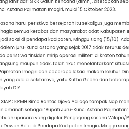
ng lahir dari GKR Galuh Kencana (almh), ditetapkan seb
ci Astana Pajimatan Imogiri, mulai 15 Oktober 2023.
uasana haru, peristiwa bersejarah itu sekaligus juga mem
ahagia semua kerabat dan masyarakat adat Kabupaten I
jadi saksi di pendapa kadipaten, Minggu siang (15/10). Ada
dalem juru-kunci astana yang sejak 2017 tidak terurus de
da peristiwa “insiden mirip operasi militer” di kraton tahu
angsung maupun tidak, telah “ikut menelantarkan” situasi
ajimatan Imogiri dan beberapa lokasi makam leluhur Din
 yang ada di sekitarnya, yaitu Kutha Gedhe dan beber
ilayah DIY.
SIAP : KRMH Bimo Rantas Djoyo Adilogo tampak siap m
n amanah sebagai “Bupati Juru-Kunci Astana Pajimatan” Im
ebuah upacara yang digelar Pengageng sasana Wilapa/
 Dewan Adat di Pendapa Kadipaten Imogiri, Minggu siang 