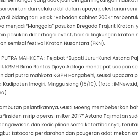
iliki semangat yang tidak jauh dengan lingkungan habitatn
i seni tari dan selalu aktif dalam upaya pelestarian sen
a di bidang tari. Sejak “Bebadan Kabinet 2004” terbentuk
a menjadi “Manggala” pasukan Bregada Prajurit Kraton, 
n pasukan di berbagai event, baik di lingkungan kraton 
ton semisal festival Kraton Nusantara (FKN).
PUTRA MAHKOTA : Pejabat “Bupati Juru-Kunci Astana Pa
 dll, KRMH Bimo Rantas Djoyo Adilogo mendapat ucapan s
n dari putra mahkota KGPH Hangabehi, seusai upacara pe
Kadipaten Imogiri, Minggu siang (15/10). (foto : iMNews.
no)
ambutan pelantikannya, Gusti Moeng membeberkan bah
a “insiden mirip operasi milter 2017” Astana Pajimatan su
pengawasan dan kedisiplinan serta ketertibannya, terut
kut tatacara perziarahan dan paugeran adat mekanis