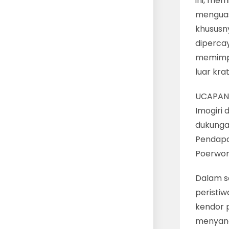
ini, mem
menguasa
khususny
dipercay
memimpi
luar kra
UCAPAN 
Imogiri
dukunga
Pendapa 
Poerwo
Dalam s
peristiw
kendor 
menyang