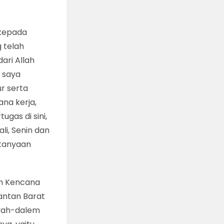
 kepada
 telah
ari Allah
 saya
r serta
ana kerja,
gas di sini,
li, Senin dan
rtanyaan
uh Kencana
antan Barat
ayah-dalem