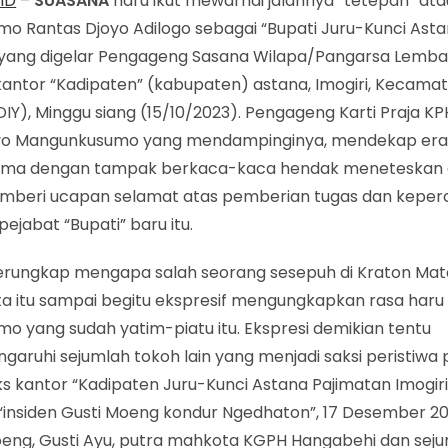
ID
–
SUASANA
haru ikut mewarnai jalannya “tetepan” ata
mo Rantas Djoyo Adilogo sebagai “Bupati Juru-Kunci Ast
” yang digelar Pengageng Sasana Wilapa/Pangarsa Lem
kantor “Kadipaten” (kabupaten) astana, Imogiri, Kecamat
DIY), Minggu siang (15/10/2023). Pengageng Karti Praja KP
o Mangunkusumo yang mendampinginya, mendekap era
ama dengan tampak berkaca-kaca hendak meneteskan a
mberi ucapan selamat atas pemberian tugas dan kepe
ejabat “Bupati” baru itu.
erungkap mengapa salah seorang sesepuh di Kraton Ma
ta itu sampai begitu ekspresif mengungkapkan rasa har
o yang sudah yatim-piatu itu. Ekspresi demikian tentu
aruhi sejumlah tokoh lain yang menjadi saksi peristiwa 
 kantor “Kadipaten Juru-Kunci Astana Pajimatan Imogiri
“insiden Gusti Moeng kondur Ngedhaton”, 17 Desember 20
oeng, Gusti Ayu, putra mahkota KGPH Hangabehi dan sej