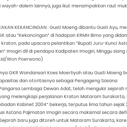
i wayah-dalem lainnya, juga ikut menampakkan raut muk
KAN KEKANCINGAN : Gusti Moeng dibantu Gusti Ayu, 
 SK atau “Kekancingan” di hadapan KRMH Bimo yang dida
 kraton, pada upacara pelantikan “Bupati Juru-Kunci As
n” Imogiri dll di pendapa Kadipaten Imogiri, Minggu siang (
s.id/Won Poerwono)
nya GKR Wandansari Koes Moertiyah atau Gusti Moeng b
apasitas dan otoritasnya sebagai Pengageng Sasana
Pangarsa Lembaga Dewan Adat, telah mengukir sejarah 
 yang melengkapi perjalanan Kraton Mataram Surakarta,
ebadan Kabinet 2004” bekerja, terputus lima tahun sejak 
i Astana Pajimatan Imogiri secara maksimal secara defin
. Sejarah baru juga ditoreh untuk Mataram Surakarta, ka