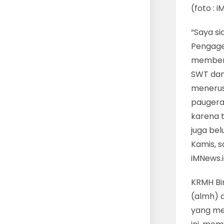
(foto :
“Saya s
Pengage
memberi
SWT dan
menerus
paugeran
karena t
juga bel
Kamis, s
iMNews.i
KRMH Bi
(almh) 
yang me