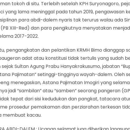
n tokoh di situ. Terlebih setelah KPH Suryonagoro, pej
nci yang lama meninggal pada tahun 2019, pengawasan k
siplinan para abdi-dalem nyaris tak terurus walau ada Si
 (PB XIII-Red) dan para pengikutnya menyatakan menjadi
elama 2017-2022.
itu, pengangkatan dan pelantikan KRMH Bimo dianggap s
augeran adat atau konstitusi tidak tertulis yang sudah b
 sejak Sultan Agung Prabu Hanyakrakusumo, jabatan “Bup
tana Pajimatan” setinggi-tingginya wayah-dalem. Oleh s
oeng menegaskan, Astana Pajimatan Imogiri yang selama
nya jadi “sambilan” atau “samben” seorang pangeran (GPH
idak tepat dari sisi kedudukan dan pangkat, tatacara atu
me prosedur pemakaman dan perziarahan terkesan tida
a membuat kacau.
RA ABDI-DALEM : Ucapan selamat juga diberikan langsung