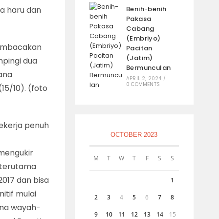
a haru dan
Benih-benih
Pakasa
Cabang
(Embriyo)
membacakan
Pacitan
(Jatim)
mpingi dua
Bermunculan
tana
APRIL 2, 2024
/
0 COMMENTS
15/10). (foto
ekerja penuh
OCTOBER 2023
mengukir
M
T
W
T
F
S
S
 terutama
2017 dan bisa
1
itif mulai
2
3
4
5
6
7
8
rena wayah-
9
10
11
12
13
14
15