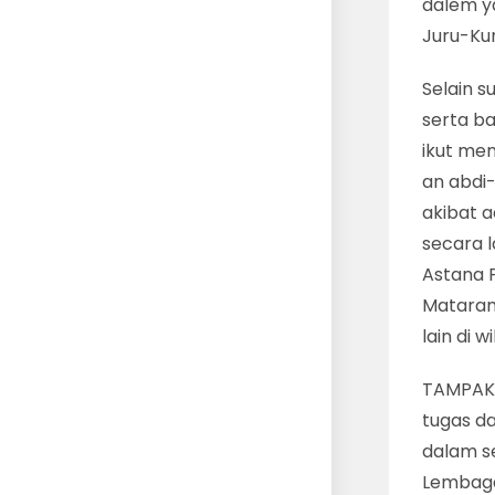
dalem ya
Juru-Kun
Selain s
serta b
ikut men
an abdi-
akibat a
secara l
Astana P
Mataram
lain di w
TAMPAK 
tugas da
dalam s
Lembaga