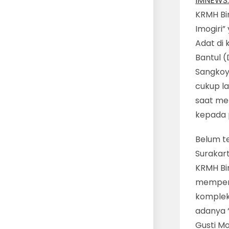
IMNEWS.
KRMH Bi
Imogiri
Adat di 
Bantul (
Sangkoy
cukup l
saat me
kepada p
Belum t
Surakar
KRMH Bim
mempeng
kompleks
adanya 
Gusti M