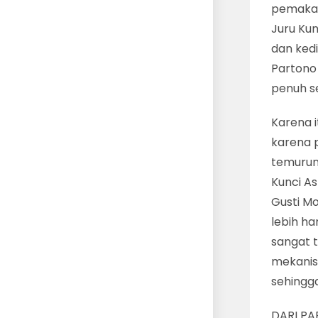
pemakama
Juru Ku
dan kedi
Partono
penuh s
Karena 
karena p
temurun
Kunci As
Gusti M
lebih ha
sangat t
mekanis
sehingg
DARI PA