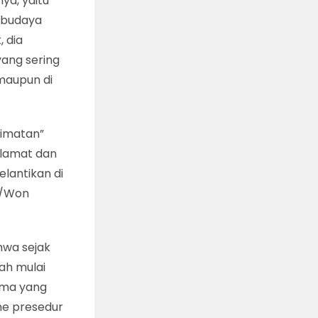
ya, yaitu
i budaya
, dia
yang sering
maupun di
jimatan”
elamat dan
lantikan di
id/Won
wa sejak
dah mulai
ama yang
me presedur