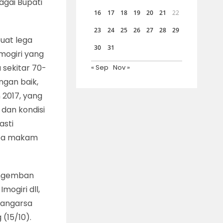
agai Bupati
16
17
18
19
20
21
22
23
24
25
26
27
28
29
buat lega
30
31
mogiri yang
 sekitar 70-
« Sep
Nov »
ngan baik,
n 2017, yang
 dan kondisi
asti
apa makam
engemban
ogiri dll,
Pangarsa
(15/10).