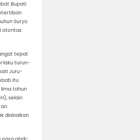
abat Bupati
etertiban
nuhun Suryo
 otoritas
angat tepat
erlaku turun-
ati Juru-
ebab itu
 lima tahun
), selain
ran
k diabaikan
 para abdi-