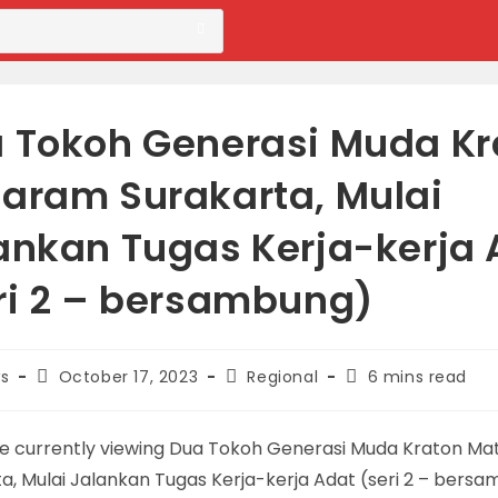
 Tokoh Generasi Muda Kr
aram Surakarta, Mulai
ankan Tugas Kerja-kerja 
ri 2 – bersambung)
Post
Post
Reading
s
October 17, 2023
Regional
6 mins read
published:
category:
time: