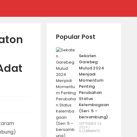
aton
Popular Post
Sekaten
Garebeg
Adat
Mulud 2024
Menjadi
Momentum
Penting
Perubahan
Status
Kelembagaan
(Seri 5 –
bersambung)
SEPTEMBER 24,
2024
/
0 COMMENTS